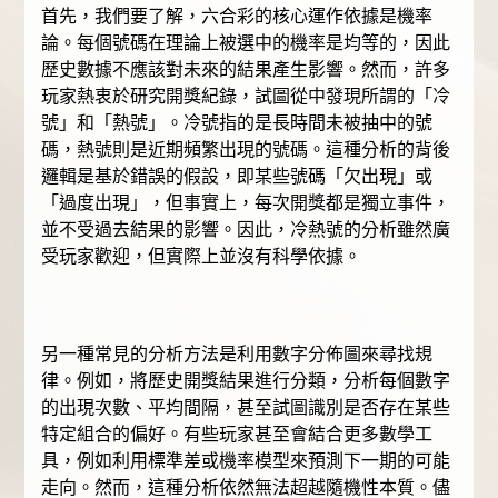
首先，我們要了解，六合彩的核心運作依據是機率
論。每個號碼在理論上被選中的機率是均等的，因此
歷史數據不應該對未來的結果產生影響。然而，許多
玩家熱衷於研究開獎紀錄，試圖從中發現所謂的「冷
號」和「熱號」。冷號指的是長時間未被抽中的號
碼，熱號則是近期頻繁出現的號碼。這種分析的背後
邏輯是基於錯誤的假設，即某些號碼「欠出現」或
「過度出現」，但事實上，每次開獎都是獨立事件，
並不受過去結果的影響。因此，冷熱號的分析雖然廣
受玩家歡迎，但實際上並沒有科學依據。
另一種常見的分析方法是利用數字分佈圖來尋找規
律。例如，將歷史開獎結果進行分類，分析每個數字
的出現次數、平均間隔，甚至試圖識別是否存在某些
特定組合的偏好。有些玩家甚至會結合更多數學工
具，例如利用標準差或機率模型來預測下一期的可能
走向。然而，這種分析依然無法超越隨機性本質。儘