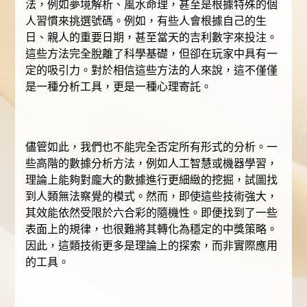
法，例如夢境解析、風水命理，甚至是根據特殊的個
人習慣來挑選號碼。例如，有些人會根據自己的生
日、親人的重要日期，甚至當天的吉利數字來投注。
這些方法完全脫離了科學基礎，但卻在玩家中具有一
定的吸引力。對於相信這些方法的人來說，這不僅僅
是一種分析工具，更是一種心理寄託。
儘管如此，我們也不能完全否定所有形式的分析。一
些高階的數據分析方法，例如人工智慧或機器學習，
理論上能夠對龐大的數據進行更細緻的挖掘，試圖找
到人類無法察覺的模式。然而，即使這些技術強大，
其效能依然受限於六合彩的隨機性。即便找到了一些
表面上的規律，也很難將其轉化為穩定的中獎策略。
因此，這類技術更多是理論上的探索，而非實際應用
的工具。