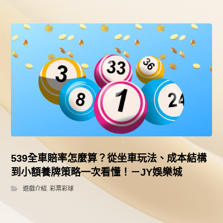
539全車賠率怎麼算？從坐車玩法、成本結構
到小額養牌策略一次看懂！－JY娛樂城
遊戲介紹
,
彩票彩球