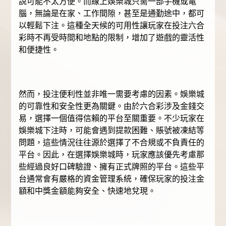
說可能不太方便。而線上娛樂城只需一部手機或電
腦，無論是在家、工作間隙，甚至是通勤途中，都可
以輕鬆下注。這種全天候的可用性讓玩家在投注六合
彩時不再受時間和地點的限制，增加了遊戲的靈活性
和便捷性。
然而，投注便利性並非唯一需要考慮的因素。娛樂城
的可靠性和安全性更為關鍵。由於六合彩涉及金錢交
易，選擇一個值得信賴的平台至關重要。不少玩家在
娛樂城下注時，可能會遇到提款困難、賬號被凍結等
問題，這些情況往往源於選擇了不合規或不負責任的
平台。因此，在選擇娛樂城時，玩家應該優先考慮那
些經過良好口碑驗證、擁有正式牌照的平台。這些平
台通常會有嚴格的資金管理系統，確保玩家的投注金
額和中獎金額能夠安全、快速地兌現。