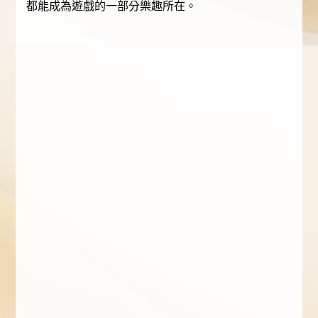
都能成為遊戲的一部分樂趣所在。