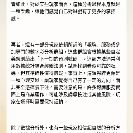
管如此，對於某些玩家而言，這種分析過程本身就是
一種樂趣，讓他們感覺自己對遊戲有了更多的掌控
感。
再者，還有一部分玩家依賴所謂的「報牌」服務或參
加專門的數字彩分析群組，這些群組會根據某些自定
義規則給出「下一期的預測號碼」。這類方法通常利
用數據統計結合經驗法則，試圖找到看似可靠的號
碼，但其準確性值得懷疑。事實上，這類報牌更像是
一種心理安慰，讓玩家覺得自己有了一定的方向，而
非完全憑運氣下注。需要注意的是，許多報牌服務實
際上是商業運作，可能涉及誘導投注或其他風險，玩
家在選擇時需要保持謹慎。
除了數據分析外，也有一些玩家相信超自然的分析方