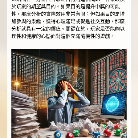
於玩家的期望與目的。如果目的是提升中獎的可能
性，那麼分析的實際效用非常有限；但如果目的是增
加參與的樂趣、獲得心理滿足或促進社交互動，那麼
分析就具有一定的價值。關鍵在於，玩家是否能夠以
理性和健康的心態面對這個充滿隨機性的遊戲。