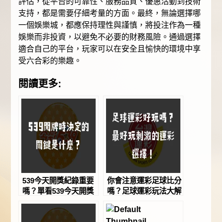
評估，從平台的可靠性、服務品質、優惠活動到技術
支持，都是需要仔細考量的方面。最終，無論選擇哪
一個娛樂城，都應保持理性與謹慎，將投注作為一種
娛樂而非投資，以避免不必要的財務風險。通過選擇
適合自己的平台，玩家可以在安全且愉快的環境中享
受六合彩的樂趣。
閱讀更多:
539今天開獎紀錄重要
你會注意運彩足球比分
嗎？單看539今天開獎
嗎？足球運彩玩法大解
號碼或539今日開獎號
析，這次免費足球分析
碼足夠嗎？這篇一次告
一次交給你！