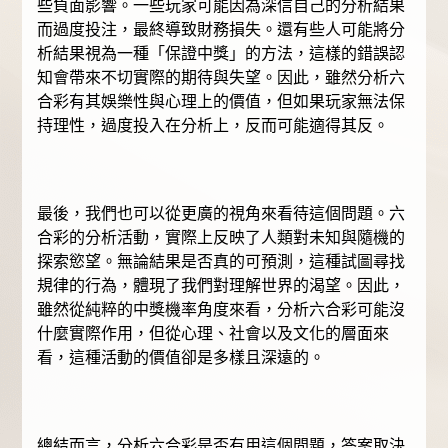
些負面影響。一些玩家可能因為深信自己的分析結果
而過度投注，最終導致財務損失。還有些人可能將分
析結果視為一種「保證中獎」的方法，這樣的錯誤認
知會帶來不切實際的期待與失望。因此，雖然分析六
合彩有其娛樂性與心理上的價值，但如果玩家無法保
持理性，過度投入在分析上，反而可能適得其反。
最後，我們也可以從更廣的視角來看待這個問題。六
合彩的分析活動，實際上反映了人類對未知與隨機的
探索慾望。無論結果是否真的可預測，這種試圖尋找
規律的行為，體現了我們對理解世界的渴望。因此，
雖然從純粹的中獎機率角度來看，分析六合彩可能沒
什麼實際作用，但從心理、社會以及文化的層面來
看，這種活動的價值卻是多樣且深遠的。
總結而言，分析六合彩是否有用這個問題，答案取決