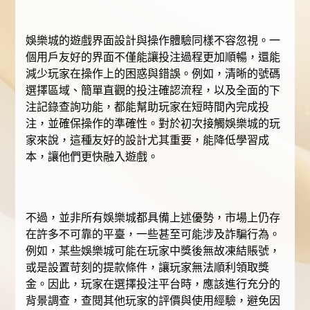
娛樂城的遊戲界面設計與操作體驗同樣不容忽視。一
個用戶友好的界面不僅能讓投注過程更加順暢，還能
減少玩家在操作上的困惑與錯誤。例如，清晰的號碼
選擇區域、簡單直觀的投注確認流程，以及全面的下
注記錄查詢功能，都能幫助玩家在短時間內完成投
注，並確保操作的準確性。對於初次接觸娛樂城的玩
家來說，這種友好的設計尤其重要，能降低學習成
本，讓他們更快融入遊戲。
不過，並非所有娛樂城都具備上述優勢，市場上仍存
在許多不可靠的平臺，一些甚至可能涉及詐騙行為。
例如，某些娛樂城可能在玩家中獎後無故凍結賬號，
或是設置苛刻的提款條件，讓玩家無法順利領取獎
金。因此，玩家在選擇投注平台時，應該進行充分的
背景調查，查閱其他玩家的評價與使用經驗，避免因