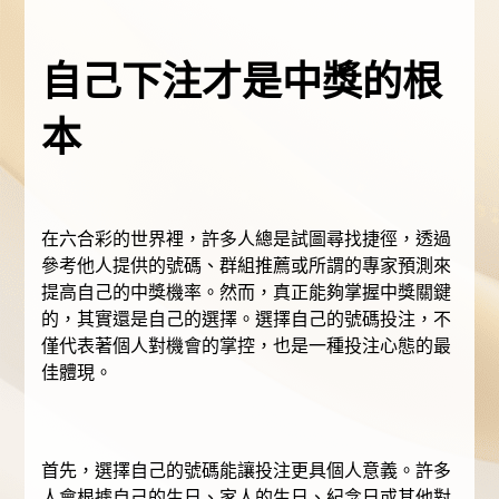
自己下注才是中獎的根
本
在六合彩的世界裡，許多人總是試圖尋找捷徑，透過
參考他人提供的號碼、群組推薦或所謂的專家預測來
提高自己的中獎機率。然而，真正能夠掌握中獎關鍵
的，其實還是自己的選擇。選擇自己的號碼投注，不
僅代表著個人對機會的掌控，也是一種投注心態的最
佳體現。
首先，選擇自己的號碼能讓投注更具個人意義。許多
人會根據自己的生日、家人的生日、紀念日或其他對