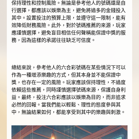
保持理性和控制風險。無論是參考他人的號碼還是自
行選擇，都應該以娛樂為主，避免將過多的金錢投入
其中。設置投注的預算上限，並遵守這一限制，能有
效降低財務風險。此外，對於號碼推薦的來源，玩家
應謹慎選擇，避免盲目相信任何聲稱能保證中獎的服
務，因為這樣的承諾往往缺乏可信度。
總結來說，參考他人的六合彩號碼在某些情況下可以
作為一種增添樂趣的方式，但其本身並不能保證中
獎，也存在一定的風險。玩家應該保持理性，不過度
依賴這些推薦，同時謹慎選擇號碼來源，保護自身利
益。最終，投注六合彩應該以娛樂為目的，而非追求
必然的回報。當我們能以輕鬆、理性的態度參與其
中，無論結果如何，都能享受到其中的樂趣與刺激。