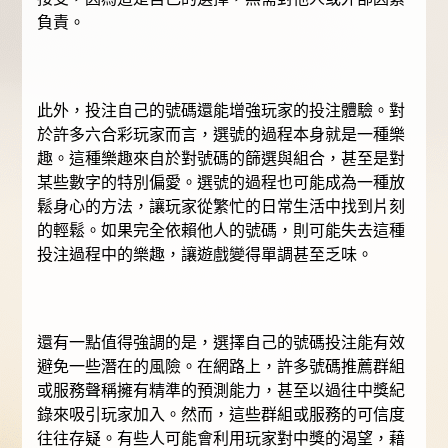
負責。
此外，投注自己的號碼還能增強玩家的投注體驗。對
於許多六合彩玩家而言，選號的過程本身就是一種樂
趣。這種樂趣來自於對號碼的篩選與組合，甚至是對
某些數字的特別偏愛。選號的過程也可能成為一種放
鬆身心的方法，讓玩家從繁忙的日常生活中找到片刻
的輕鬆。如果完全依賴他人的號碼，則可能失去這種
投注過程中的樂趣，讓遊戲變得單調甚至乏味。
還有一點值得強調的是，選擇自己的號碼投注能有效
避免一些潛在的風險。在網路上，許多號碼推薦群組
或服務聲稱擁有精準的預測能力，甚至以過往中獎紀
錄來吸引玩家加入。然而，這些群組或服務的可信度
往往存疑。有些人可能會利用玩家對中獎的渴望，藉