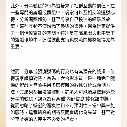
此外，分享號碼的行為還帶來了社群互動的價值。在
一些專門的論壇或群組中，玩家可以互相交流選號心
得、分析開獎趨勢，甚至分享自己投注的經驗與故
事。這些互動不僅增添了參與的樂趣，還為玩家提供
了一個情感寄託的空間。特別是在高風險與低中獎率
的遊戲環境中，這種彼此支持與交流的機制顯得尤為
重要。
然而，分享或預測號碼的行為也有其潛在的疑慮，值
得玩家謹慎對待。首先，六合彩本質上是一種完全隨
機的遊戲。無論採用多麼複雜的數據分析或預測方
法，其結果都無法被控制。許多人可能過度依賴這些
分享的號碼，誤以為有某種”內部信息”能保證中獎，
從而忽略了遊戲的隨機性和不可預測性。當中獎未能
如願時，這種過高的期待反而會轉化為失望，甚至對
分享號碼的人產生不必要的指責。