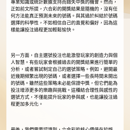
專業知識或統計數據支持而錯失中獎的機會。然而，
正如前文所提，六合彩的開獎結果是隨機的，沒有任
何方法能真正預測未來的號碼。與其過於糾結於號碼
選擇的科學性，不如相信自己的直覺和偏好，因為這
樣能讓投注過程更加輕鬆愉快。
另一方面，自主選號投注也能激發玩家的創造力與個
人智慧。有些玩家會根據過去的開獎結果進行簡單的
分析，或者嘗試制定自己的選號策略。例如，避開最
近幾期頻繁出現的號碼，或者選擇一些長時間未開出
的號碼。雖然這些策略未必能保證中獎，但它們能為
投注增添更多的樂趣與挑戰。這種結合理性與感性的
選號方式，不僅能提升玩家的參與感，也能讓投注過
程更加多元化。
最後，我們需要認識到，六合彩的核心價值在於娛