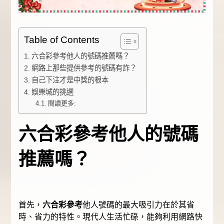
Table of Contents
六合彩參考他人的號碼推薦嗎？
網路上那些提供參考的號碼有詐？
自己下注才是中獎的根本
娛樂城的挑選
閱讀更多:
六合彩參考他人的號碼
推薦嗎？
首先，
六合彩參考
他人號碼的最大吸引力在於其省
時、省力的特性。現代人生活忙碌，能夠利用網路快