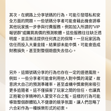
其次，在網路上分享號碼的行為，可能引發隱私和安
全方面的問題。一些號碼分享者可能會藉此機會誘導
其他玩家進一步參與付費服務，例如加入所謂的”VIP
報號群”或購買高價的預測軟體。這些服務往往缺乏透
明度，並且無法提供任何真正的保障。一旦玩家因為
信任而投入大量金錢，結果卻未能中獎，可能會造成
財務損失，甚至對整個遊戲失去信心。
另外，這類號碼分享的行為也存在一定的道德風險。
例如，一些分享者可能會利用他人對中獎的渴望，故
意誇大自己的預測準確率，甚至虛構中獎案例來吸引
更多追隨者。這不僅損害了玩家之間的信任，也讓真
正抱著分享精神的人蒙受不白之冤。這樣的行為可能
導致整個群體陷入不健康的競爭氛圍，讓人們忽略了
六合彩作為一種娛樂形式的初衷。