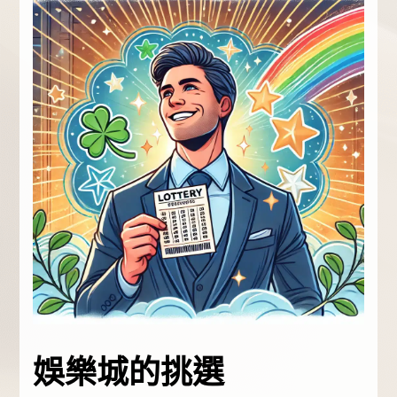
娛樂城的挑選