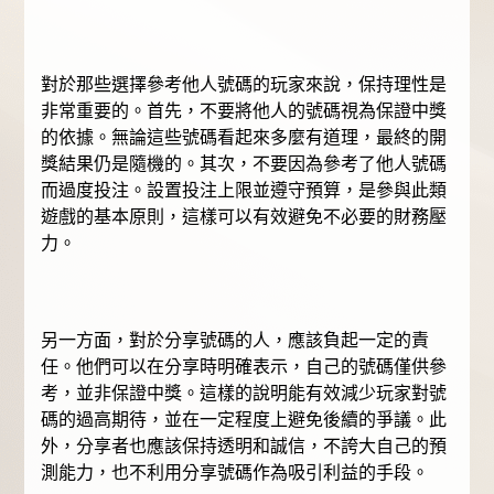
對於那些選擇參考他人號碼的玩家來說，保持理性是
非常重要的。首先，不要將他人的號碼視為保證中獎
的依據。無論這些號碼看起來多麼有道理，最終的開
獎結果仍是隨機的。其次，不要因為參考了他人號碼
而過度投注。設置投注上限並遵守預算，是參與此類
遊戲的基本原則，這樣可以有效避免不必要的財務壓
力。
另一方面，對於分享號碼的人，應該負起一定的責
任。他們可以在分享時明確表示，自己的號碼僅供參
考，並非保證中獎。這樣的說明能有效減少玩家對號
碼的過高期待，並在一定程度上避免後續的爭議。此
外，分享者也應該保持透明和誠信，不誇大自己的預
測能力，也不利用分享號碼作為吸引利益的手段。