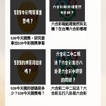
六合彩報紙裡竟然有玄
機？在台灣六合彩哪裡
買？又能到哪裡看六合
539今天開獎，研究要
彩即時開彩live？
拿出539今彩開獎單看
一下，歷年的539今彩
開獎號碼！
539今天開的號碼是多
六合彩二中二玩法？六
少？539今天開獎嗎？
合彩五行八卦是六合彩
539今天開獎的號碼到
中頭獎的關鍵？
底是多少？