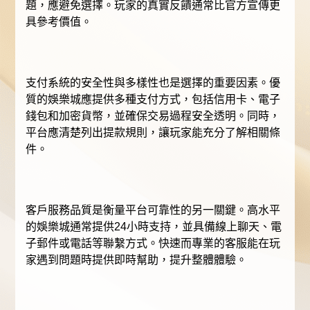
題，應避免選擇。玩家的真實反饋通常比官方宣傳更
具參考價值。
支付系統的安全性與多樣性也是選擇的重要因素。優
質的娛樂城應提供多種支付方式，包括信用卡、電子
錢包和加密貨幣，並確保交易過程安全透明。同時，
平台應清楚列出提款規則，讓玩家能充分了解相關條
件。
客戶服務品質是衡量平台可靠性的另一關鍵。高水平
的娛樂城通常提供24小時支持，並具備線上聊天、電
子郵件或電話等聯繫方式。快速而專業的客服能在玩
家遇到問題時提供即時幫助，提升整體體驗。