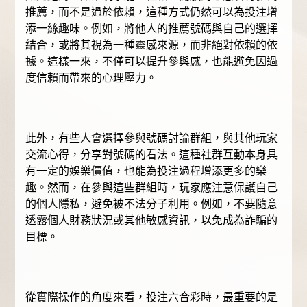
推薦，而不是過於依賴，這種方式仍然可以為投注增
添一絲趣味。例如，將他人的推薦號碼與自己的選擇
結合，或將其視為一種靈感來源，而非絕對依賴的依
據。這樣一來，不僅可以提升參與感，也能避免因過
度信賴而帶來的心理壓力。
此外，有些人會選擇參與號碼討論群組，與其他玩家
交流心得，分享對號碼的看法。這種社群互動本身具
有一定的娛樂價值，也能為投注過程增添更多的樂
趣。然而，在參與這些群組時，玩家應注意保護自己
的個人隱私，避免被不法分子利用。例如，不要隨意
透露個人財務狀況或其他敏感資訊，以免成為詐騙的
目標。
從實際操作的角度來看，投注六合彩時，最重要的是