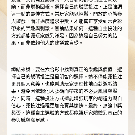
樂，而非財務回報。選擇自己的號碼投注，正是強調
這一點的最佳方式。當玩家能以輕鬆、開放的心態參
與遊戲，而非過度追求中獎，才能真正享受到六合彩
帶來的樂趣與刺激。無論結果如何，這種自主投注的
方式都能讓玩家感到滿足，因為這是自己努力的結
果，而非依賴他人的建議或盲從。
總結來說，要在六合彩中找到真正的樂趣與價值，選
擇自己的號碼投注是最明智的選擇。這不僅能讓投注
更具個人意義，也能幫助玩家更理性地面對遊戲結
果，避免因依賴他人號碼而帶來的不必要風險與壓
力。同時，這種投注方式還能增強玩家的創造力與自
信心，讓投注過程更加充實與愉快。最終，無論中獎
與否，這種自主選號的方式都能讓玩家體驗到真正的
參與感與滿足感。