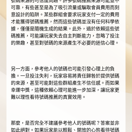
號碼來源的可信度問題。許多號碼推薦來源可能並不
可靠，有些甚至是為了吸引流量或騙取會員費用而刻
意設計的陷阱。某些群組會要求玩家支付一定的費用
才能獲得號碼推薦，然而這些號碼並沒有任何科學依
據，僅僅是隨機生成的結果。此外，過於依賴這些號
碼推薦，可能讓玩家失去自主判斷能力，忽略了投注
的樂趣，甚至對號碼的來源產生不必要的迷信心理。
另一方面，參考他人的號碼也可能引發心理上的負
擔。一旦投注失利，玩家容易將責任歸咎於提供號碼
的來源，甚至可能對這些群組產生不信任感。而如果
幸運中獎，這種依賴心理可能進一步加深，讓玩家更
難以理性看待號碼推薦的真實效用。
那麼，是否完全不建議參考他人的號碼呢？答案並非
如此絕對。如果玩家能以輕鬆、開放的心態看待號碼