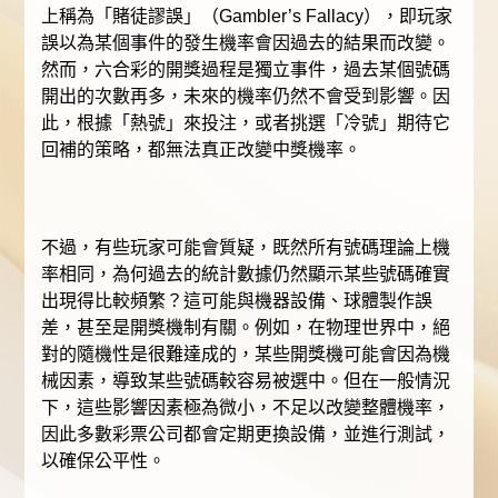
上稱為「賭徒謬誤」（Gambler’s Fallacy），即玩家
誤以為某個事件的發生機率會因過去的結果而改變。
然而，六合彩的開獎過程是獨立事件，過去某個號碼
開出的次數再多，未來的機率仍然不會受到影響。因
此，根據「熱號」來投注，或者挑選「冷號」期待它
回補的策略，都無法真正改變中獎機率。
不過，有些玩家可能會質疑，既然所有號碼理論上機
率相同，為何過去的統計數據仍然顯示某些號碼確實
出現得比較頻繁？這可能與機器設備、球體製作誤
差，甚至是開獎機制有關。例如，在物理世界中，絕
對的隨機性是很難達成的，某些開獎機可能會因為機
械因素，導致某些號碼較容易被選中。但在一般情況
下，這些影響因素極為微小，不足以改變整體機率，
因此多數彩票公司都會定期更換設備，並進行測試，
以確保公平性。