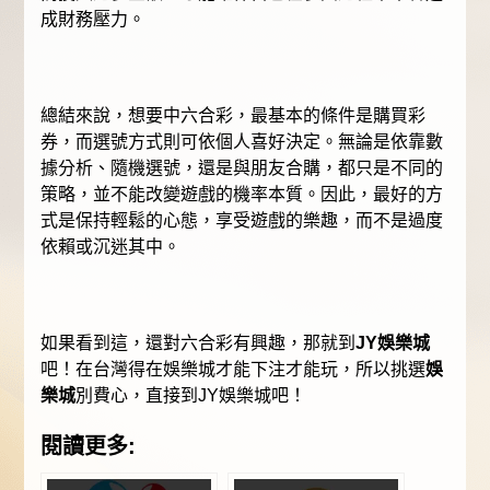
成財務壓力。
總結來說，想要中六合彩，最基本的條件是購買彩
券，而選號方式則可依個人喜好決定。無論是依靠數
據分析、隨機選號，還是與朋友合購，都只是不同的
策略，並不能改變遊戲的機率本質。因此，最好的方
式是保持輕鬆的心態，享受遊戲的樂趣，而不是過度
依賴或沉迷其中。
如果看到這，還對六合彩有興趣，那就到
JY娛樂城
吧！在台灣得在娛樂城才能下注才能玩，所以挑選
娛
樂城
別費心，直接到JY娛樂城吧！
閱讀更多: