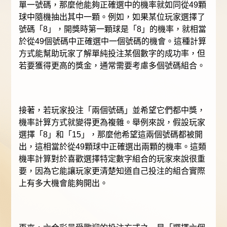
單一號碼，那麼他能夠正確選中的機率就如同從49顆
球中隨機抽出其中一顆。例如，如果某位玩家選擇了
號碼「8」，開獎時第一顆球是「8」的機率，就相當
於從49個號碼中正確選中一個號碼的機會。這種計算
方式能幫助玩家了解單純投注某個數字的成功率，但
若要獲得更高的獎金，通常需要考慮多個號碼組合。
接著，若玩家投注「兩個號碼」並希望它們都中獎，
機率計算方式就變得更為複雜。舉例來說，假設玩家
選擇「8」和「15」，那麼他希望這兩個號碼都被開
出，這相當於從49顆球中正確選出兩顆的機率。這類
機率計算對於喜歡選擇特定數字組合的玩家來說很重
要，因為它能讓玩家更清楚知道自己投注的組合實際
上有多大機會能夠開出。