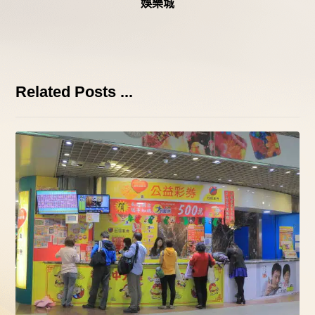
娛樂城
Related Posts ...