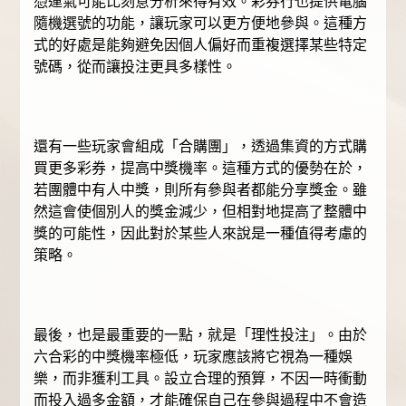
憑運氣可能比刻意分析來得有效。彩券行也提供電腦
隨機選號的功能，讓玩家可以更方便地參與。這種方
式的好處是能夠避免因個人偏好而重複選擇某些特定
號碼，從而讓投注更具多樣性。
還有一些玩家會組成「合購團」，透過集資的方式購
買更多彩券，提高中獎機率。這種方式的優勢在於，
若團體中有人中獎，則所有參與者都能分享獎金。雖
然這會使個別人的獎金減少，但相對地提高了整體中
獎的可能性，因此對於某些人來說是一種值得考慮的
策略。
最後，也是最重要的一點，就是「理性投注」。由於
六合彩的中獎機率極低，玩家應該將它視為一種娛
樂，而非獲利工具。設立合理的預算，不因一時衝動
而投入過多金額，才能確保自己在參與過程中不會造