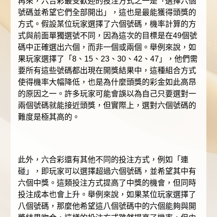
再來，六合彩最受歡迎的投注方式之一是「選擇六個
號碼並希望它們全部開出」，這也是最能獲得頭獎的
方式。假設某位玩家選擇了六個號碼，機率計算的方
式與前面單獨選號不同，因為這次的目標是在49個號
碼中正確選出六個，而非一個或兩個。舉例來說，如
果玩家選擇了「8、15、23、30、42、47」，他們需
要所有這些號碼都出現在開獎結果中，這種組合方式
使得機率大幅降低，也是為什麼頭獎的彩金如此高昂
的原因之一。許多玩家可能會誤以為自己只要選對一
兩個號碼就能接近頭獎，但實際上，選對六個號碼的
難度是極其高的。
此外，六合彩還有其他不同的投注方式，例如「連
碰」，即玩家可以選擇超過六個號碼，並希望其中有
六個中獎。這類投注方式提高了中獎的機會，但同時
投注成本也會上升。舉例來說，如果某位玩家選擇了
八個號碼，那麼他希望這八個號碼中的六個能夠與開