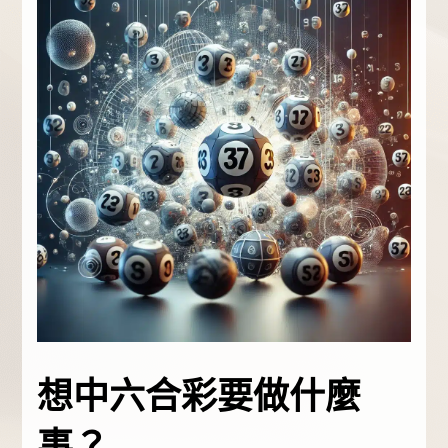
想中六合彩要做什麼
事？