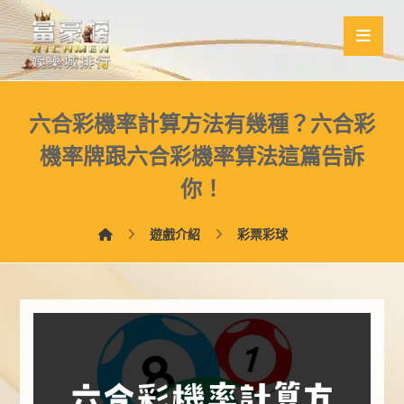
六合彩機率計算方法有幾種？六合彩
機率牌跟六合彩機率算法這篇告訴
你！
遊戲介紹
彩票彩球