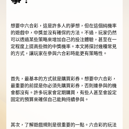
想要中六合彩，這是許多人的夢想，但在這個純機率
的遊戲中，中獎並沒有確保的方法。不過，玩家仍然
可以透過某些策略來增加自己的投注體驗，甚至在一
定程度上提高些微的中獎機率。本文將探討幾種常見
的方式，讓玩家在參與六合彩時能更有策略性。
首先，最基本的方式就是購買彩券。想要中六合彩，
最重要的前提是你必須先購買彩券，否則連參與的機
會都沒有。許多玩家會定期購買，有些人甚至會設定
固定的預算來確保自己能夠持續參與。
其次，了解遊戲規則是很重要的一點。六合彩的玩法