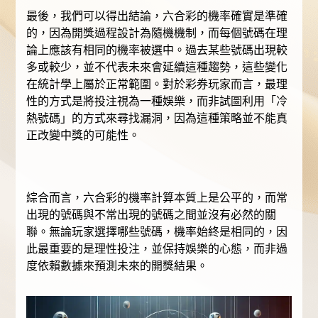
最後，我們可以得出結論，六合彩的機率確實是準確
的，因為開獎過程設計為隨機機制，而每個號碼在理
論上應該有相同的機率被選中。過去某些號碼出現較
多或較少，並不代表未來會延續這種趨勢，這些變化
在統計學上屬於正常範圍。對於彩券玩家而言，最理
性的方式是將投注視為一種娛樂，而非試圖利用「冷
熱號碼」的方式來尋找漏洞，因為這種策略並不能真
正改變中獎的可能性。
綜合而言，六合彩的機率計算本質上是公平的，而常
出現的號碼與不常出現的號碼之間並沒有必然的關
聯。無論玩家選擇哪些號碼，機率始終是相同的，因
此最重要的是理性投注，並保持娛樂的心態，而非過
度依賴數據來預測未來的開獎結果。