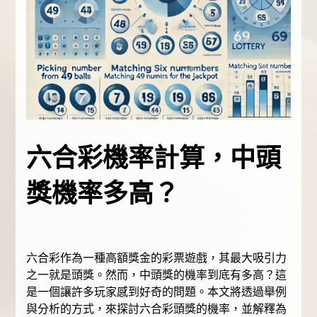
六合彩機率計算，中頭
獎機率多高？
六合彩作為一種高額獎金的彩票遊戲，其最大吸引力
之一就是頭獎。然而，中頭獎的機率到底有多高？這
是一個讓許多玩家感到好奇的問題。本文將透過舉例
與分析的方式，來探討六合彩頭獎的機率，並解釋為