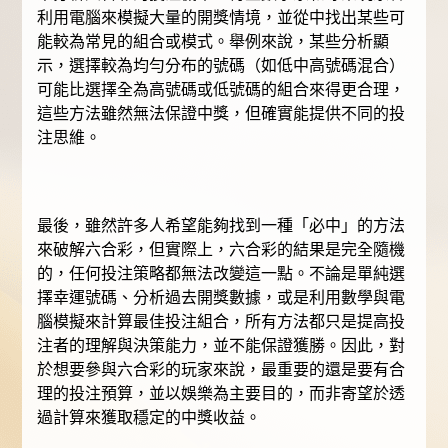
利用電腦來模擬大量的開獎情境，並從中找出某些可
能較為常見的組合或模式。舉例來說，某些分析顯
示，選擇較為均勻分布的號碼（如低中高號碼混合）
可能比選擇全為高號碼或低號碼的組合來得更合理，
這些方法雖然無法保證中獎，但確實能提供不同的投
注思維。
最後，雖然許多人希望能夠找到一種「必中」的方法
來破解六合彩，但實際上，六合彩的結果是完全隨機
的，任何投注策略都無法改變這一點。不論是單純選
擇幸運號碼、分析過去開獎數據，或是利用數學與電
腦模擬來計算最佳投注組合，所有方法都只是提高投
注者的理解與決策能力，並不能保證獲勝。因此，對
於想要參與六合彩的玩家來說，最重要的還是要有合
理的投注預算，並以娛樂為主要目的，而非寄望於透
過計算來獲取穩定的中獎收益。