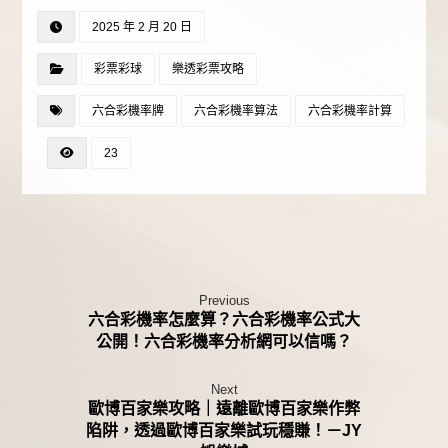
2025 年 2 月 20 日
彩票彩球
樂透彩票攻略
六合彩機率牌
六合彩機率算法
六合彩機率計算
23
Previous
六合彩機率怎麼算？六合彩機率公式大
公開！六合彩機率分析網可以信嗎？
Next
歐博百家樂攻略｜遠離歐博百家樂作弊
陷阱，透過歐博百家樂試玩穩賺！－JY