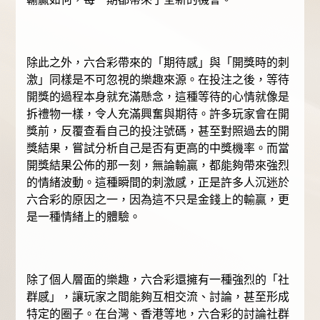
除此之外，六合彩帶來的「期待感」與「開獎時的刺
激」同樣是不可忽視的樂趣來源。在投注之後，等待
開獎的過程本身就充滿懸念，這種等待的心情就像是
拆禮物一樣，令人充滿興奮與期待。許多玩家會在開
獎前，反覆查看自己的投注號碼，甚至對照過去的開
獎結果，嘗試分析自己是否有更高的中獎機率。而當
開獎結果公佈的那一刻，無論輸贏，都能夠帶來強烈
的情緒波動。這種瞬間的刺激感，正是許多人沉迷於
六合彩的原因之一，因為這不只是金錢上的輸贏，更
是一種情緒上的體驗。
除了個人層面的樂趣，六合彩還擁有一種強烈的「社
群感」，讓玩家之間能夠互相交流、討論，甚至形成
特定的圈子。在台灣、香港等地，六合彩的討論社群