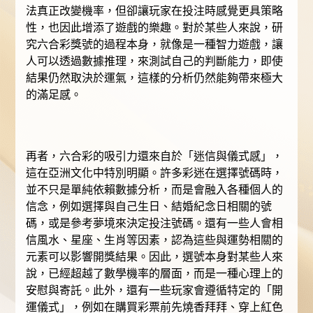
法真正改變機率，但卻讓玩家在投注時感覺更具策略
性，也因此增添了遊戲的樂趣。對於某些人來說，研
究六合彩獎號的過程本身，就像是一種智力遊戲，讓
人可以透過數據推理，來測試自己的判斷能力，即使
結果仍然取決於運氣，這樣的分析仍然能夠帶來極大
的滿足感。
再者，六合彩的吸引力還來自於「迷信與儀式感」，
這在亞洲文化中特別明顯。許多彩迷在選擇號碼時，
並不只是單純依賴數據分析，而是會融入各種個人的
信念，例如選擇與自己生日、結婚紀念日相關的號
碼，或是參考夢境來決定投注號碼。還有一些人會相
信風水、星座、生肖等因素，認為這些與運勢相關的
元素可以影響開獎結果。因此，選號本身對某些人來
說，已經超越了數學機率的層面，而是一種心理上的
安慰與寄託。此外，還有一些玩家會遵循特定的「開
運儀式」，例如在購買彩票前先燒香拜拜、穿上紅色