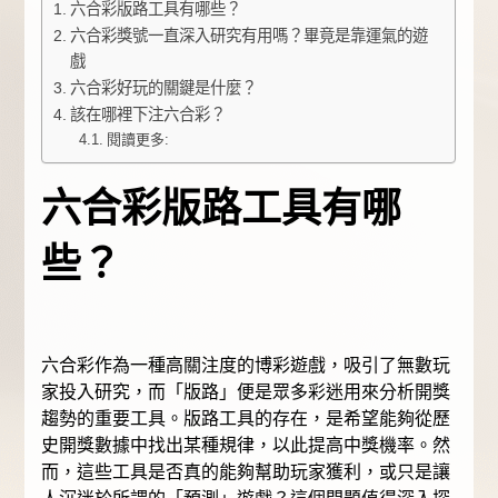
六合彩版路工具有哪些？
六合彩獎號一直深入研究有用嗎？畢竟是靠運氣的遊
戲
六合彩好玩的關鍵是什麼？
該在哪裡下注六合彩？
閱讀更多:
六合彩版路工具有哪
些？
六合彩作為一種高關注度的博彩遊戲，吸引了無數玩
家投入研究，而「版路」便是眾多彩迷用來分析開獎
趨勢的重要工具。版路工具的存在，是希望能夠從歷
史開獎數據中找出某種規律，以此提高中獎機率。然
而，這些工具是否真的能夠幫助玩家獲利，或只是讓