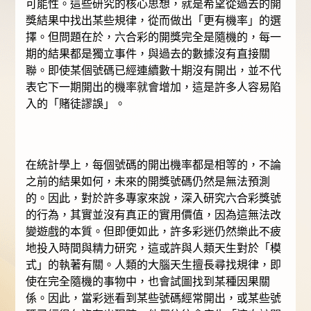
可能性。這些研究的核心思想，就是希望從過去的開
獎結果中找出某些規律，從而做出「更有機率」的選
擇。但問題在於，六合彩的開獎完全是隨機的，每一
期的結果都是獨立事件，與過去的數據沒有直接關
聯。即使某個號碼已經連續數十期沒有開出，並不代
表它下一期開出的機率就會增加，這是許多人容易陷
入的「賭徒謬誤」。
在統計學上，每個號碼的開出機率都是相等的，不論
之前的結果如何，未來的開獎號碼仍然是無法預測
的。因此，對於許多專家來說，深入研究六合彩獎號
的行為，其實並沒有真正的實用價值，因為這無法改
變遊戲的本質。但即便如此，許多彩迷仍然樂此不疲
地投入時間與精力研究，這或許與人類天生對於「模
式」的執著有關。人類的大腦天生擅長尋找規律，即
使在完全隨機的事物中，也會試圖找到某種因果關
係。因此，當彩迷看到某些號碼經常開出，或某些號