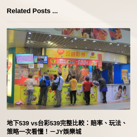
Related Posts ...
地下539 vs台彩539完整比較：賠率、玩法、
策略一次看懂！－JY娛樂城