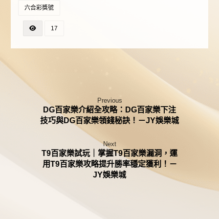
六合彩獎號
17
Previous
DG百家樂介紹全攻略：DG百家樂下注
技巧與DG百家樂領錢秘訣！－JY娛樂城
Next
T9百家樂試玩｜掌握T9百家樂漏洞，運
用T9百家樂攻略提升勝率穩定獲利！－
JY娛樂城