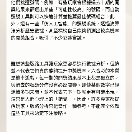
他們挑選號碼。例如，有些玩家會根據過去十期的開
獎結果來篩選出某些「可能性較高」的號碼，而自動
選號工具則可以快速計算並推薦最佳號碼組合。此
外，還有一些「仿人工智能」的選號系統，透過演算
法分析歷史數據，甚至標榜自己能夠預測出較高機率
的開獎組合，吸引了不少彩迷嘗試。
雖然這些版路工具讓玩家更容易進行數據分析，但這
並不代表它們真的能夠提升中獎機率。六合彩的本質
是機率遊戲，每一期的開獎結果基本上都是獨立的，
與過去的號碼分佈沒有必然關聯。即使某個數字已經
連續多期未開，並不代表它下一期就更有可能出現，
這只是人們心理上的「錯覺」。因此，許多專家都提
醒玩家，版路分析只能當作一種參考，不能完全依賴
這些工具來決定下注策略。