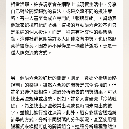
相當活躍，許多玩家會在網路上或現實生活中，分享
自己對於開獎趨勢的看法，或是交流不同的投注策
略。有些人甚至會成立專門的「報牌群組」，幫助其
他玩家選擇可能的號碼，這樣的互動讓六合彩不再只
是單純的個人投注，而是一種帶有社交性的娛樂活
動。這種社群氛圍讓許多人即使沒有中獎，也仍然願
意持續參與，因為這不僅僅是一場賭博遊戲，更是一
種人際交流的方式。
另一個讓六合彩好玩的關鍵，則是「數據分析與策略
規劃」的樂趣。雖然六合彩的開獎是完全隨機的，但
許多彩迷仍然相信，透過分析過去的開獎結果，可以
找出某些規律或趨勢。例如，許多人會研究「冷熱號
碼」，希望找出那些較常出現或長時間未開出的數
字，並據此進行投注決策。此外，還有彩迷會透過統
計學的方式，分析不同號碼的分佈狀況，甚至使用電
腦程式來模擬可能的開獎組合。這種分析過程雖然無