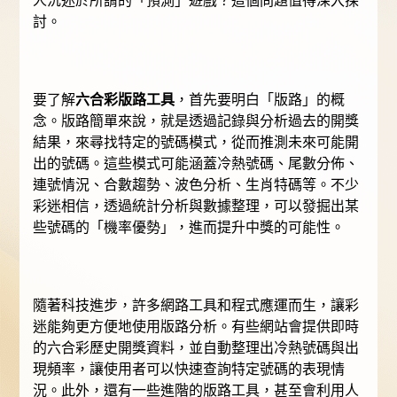
人沉迷於所謂的「預測」遊戲？這個問題值得深入探
討。
要了解
六合彩版路工具
，首先要明白「版路」的概
念。版路簡單來說，就是透過記錄與分析過去的開獎
結果，來尋找特定的號碼模式，從而推測未來可能開
出的號碼。這些模式可能涵蓋冷熱號碼、尾數分佈、
連號情況、合數趨勢、波色分析、生肖特碼等。不少
彩迷相信，透過統計分析與數據整理，可以發掘出某
些號碼的「機率優勢」，進而提升中獎的可能性。
隨著科技進步，許多網路工具和程式應運而生，讓彩
迷能夠更方便地使用版路分析。有些網站會提供即時
的六合彩歷史開獎資料，並自動整理出冷熱號碼與出
現頻率，讓使用者可以快速查詢特定號碼的表現情
況。此外，還有一些進階的版路工具，甚至會利用人