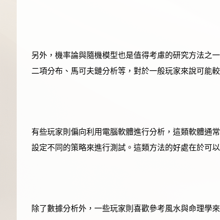
另外，機率論與隨機模型也是值得考慮的研究方法之一
二項分布、馬可夫鏈分析等，對於一般玩家來說可能較
有些玩家則偏向利用電腦軟體進行分析，這類軟體通常
設定不同的策略來進行測試。這類方法的好處在於可以
除了數據分析外，一些玩家則喜歡參考風水與命理學來