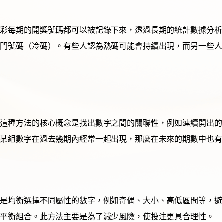
彩每期的開獎號碼都可以被記錄下來，透過長期的統計數據分析
門號碼（冷碼）。有些人認為熱碼可能會持續出現，而另一些人
這種方法的核心概念是找出數字之間的關聯性，例如連續開出的
某組數字在過去幾期內經常一起出現，那麼在未來的期數中也有
是均衡選擇不同屬性的數字，例如奇偶、大小、高低區間等，避
平衡組合。此方法主要是為了減少風險，使投注更具合理性。