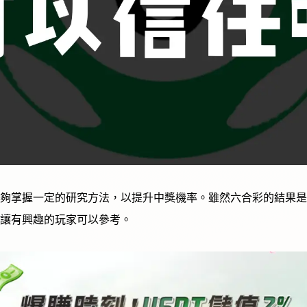
夠掌握一定的研究方法，以提升中獎機率。雖然六合彩的結果是
讓有興趣的玩家可以參考。