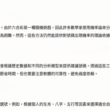
。由於六合彩是一種隨機遊戲，因此許多數學家使用機率論來分
為困難。然而，這些方法仍然能提供對號碼出現機率的理論依據
會根據歷史數據和不同的分析模型來提供建議號碼。透過這些工
節省時間，但也需要注意軟體的可靠性，避免過度依賴。
選號。例如，根據個人的生肖、八字、五行等因素來選擇適合自