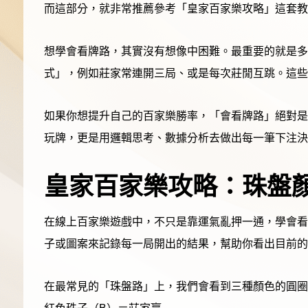
而這部分，就非常推薦參考「皇家百家樂攻略」這套教
想學會看牌路，其實沒有想像中困難。最重要的就是多
式」，例如莊家常連開三局、或是每次莊閒互跳。這些
如果你想提升自己的百家樂勝率，「會看牌路」絕對是
玩牌，更是用邏輯思考、數據分析去做出每一筆下注決
皇家百家樂攻略：珠盤
在線上百家樂遊戲中，不只是靠運氣亂押一通，學會看
子或圖案來記錄每一局開出的結果，幫助你看出目前的
在最常見的「珠盤路」上，我們會看到三種顏色的圓圈