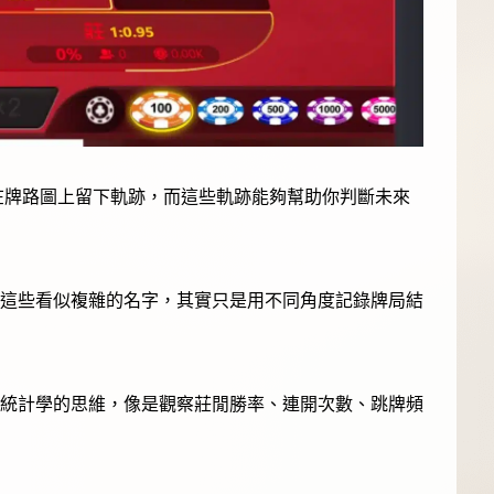
在牌路圖上留下軌跡，而這些軌跡能夠幫助你判斷未來
這些看似複雜的名字，其實只是用不同角度記錄牌局結
統計學的思維，像是觀察莊閒勝率、連開次數、跳牌頻