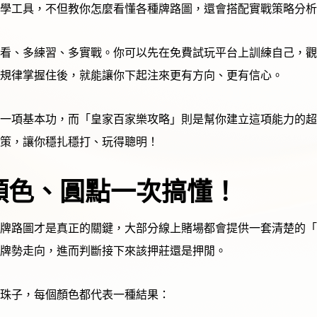
學工具，不但教你怎麼看懂各種牌路圖，還會搭配實戰策略分析
看、多練習、多實戰。你可以先在免費試玩平台上訓練自己，觀
規律掌握住後，就能讓你下起注來更有方向、更有信心。
一項基本功，而「皇家百家樂攻略」則是幫你建立這項能力的超
策，讓你穩扎穩打、玩得聰明！
顏色、圓點一次搞懂！
牌路圖才是真正的關鍵，大部分線上賭場都會提供一套清楚的「
牌勢走向，進而判斷接下來該押莊還是押閒。
珠子，每個顏色都代表一種結果：