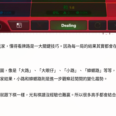
玩家，懂得看牌路是一大關鍵技巧。因為每一局的結果其實都會
圖，像是「大路」、「大眼仔」、「小路」、「蟑螂路」等等，
家結果，小路和蟑螂路則是進一步觀察莊閒間的變化趨勢。
就跟下棋一樣，光有棋譜沒經驗也難贏。所以很多高手都會結合