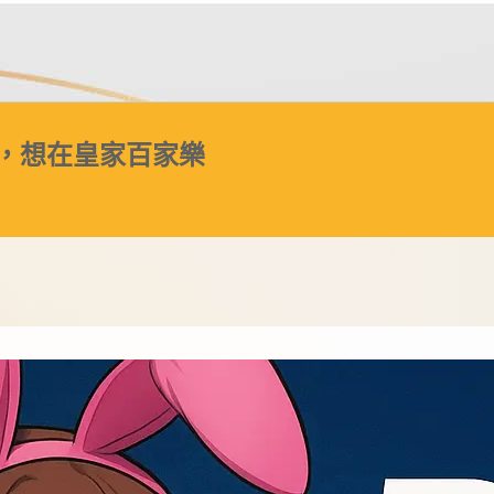
，想在皇家百家樂