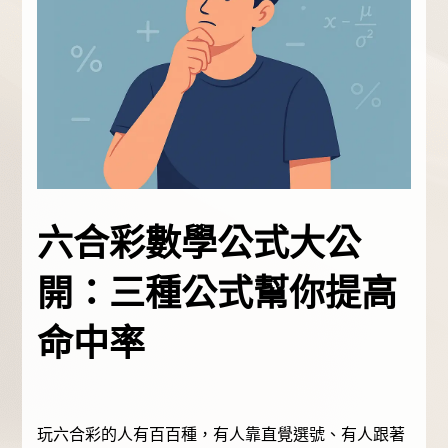
六合彩數學公式
大公
開：三種公式幫你提高
命中率
玩六合彩的人有百百種，有人靠直覺選號、有人跟著