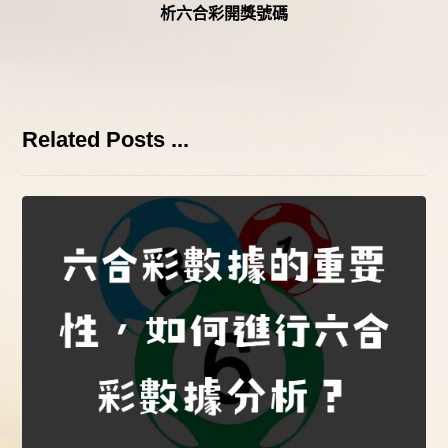
析六合彩開獎號碼
Related Posts ...