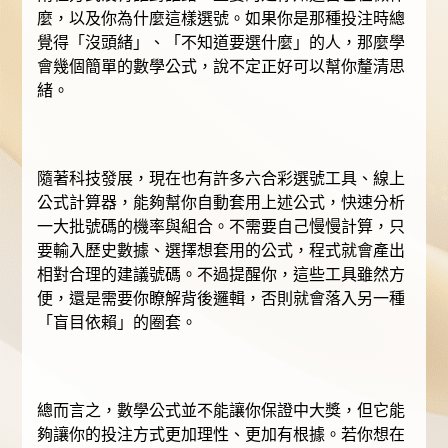
麼，以及你為什麼這樣選號。如果你是那種投注時總
覺得「沒頭緒」、「不知道要選什麼」的人，那麼學
會幾個簡單的數學公式，說不定正好可以幫你釐清思
緒。
隨著科技發展，現在也有許多六合彩選號工具、線上
公式計算器，能夠幫你自動套用上述公式，快速分析
一大批號碼的機率與組合。不需要自己慢慢計算，只
要輸入歷史數據、選擇想套用的公式，程式就會產出
相對合理的建議號碼。不過提醒你，這些工具雖然方
便，還是需要你瞭解背後邏輯，否則就會落入另一種
「盲目依賴」的圈套。
總而言之，數學公式並不能讓你保證中大獎，但它能
夠讓你的投注方式更加理性、更加有根據。若你想在