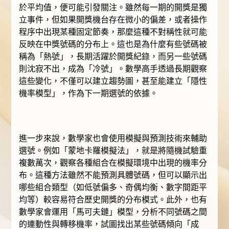
於平均值，便可能引發關注。雖然每一期的開獎是獨
立事件，但如果開獎機台存在微小的偏差，或者操作
程序中出現某種固定節奏，那麼這種不對稱性就可能
反映在中獎號碼的分布上。這也是為什麼有些號碼被
稱為「熱號」，長期活躍於開獎紀錄，而另一些號碼
則沈寂不出，成為「冷號」。數學高手透過長期觀察
這些變化，不僅可以建立趨勢圖，甚至能建立「隱性
機率模型」，作為下一期選號的依據。
進一步來說，數學家也會使用模擬與預測技術來輔助
選號。例如「蒙地卡羅模擬法」，就是將隨機試驗重
複數萬次，觀察各種組合在模擬環境中出現的機率分
布。這種方法雖然不能預測具體號碼，但可以顯示出
哪些組合類型（如低號偏多、奇偶均衡、數字間距平
均等）較容易符合歷史開獎的分布模式。此外，也有
數學家會運用「馬可夫鏈」模型，分析不同號碼之間
的連動性與轉移機率，試圖找出某些號碼傾向「成