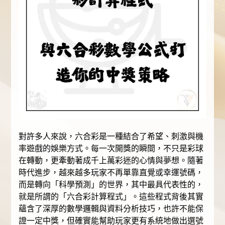
對許多人來說，六合彩是一種結合了希望、刺激與機
率遊戲的娛樂方式。每一次開獎的瞬間，不只是彩球
在轉動，更牽動著成千上萬彩迷的心情與夢想。隨著
時代進步，越來越多玩家不再單靠直覺或幸運號碼，
而是轉向「科學預測」的世界，其中最具代表性的，
就是所謂的「六合彩計算程式」。這些程式背後其實
蘊含了深厚的數學邏輯與資料分析技巧，也許不能保
證一定中獎，但確實能幫助玩家更有系統地做出選號