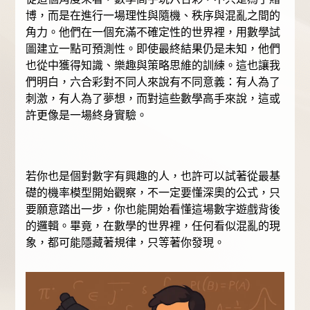
博，而是在進行一場理性與隨機、秩序與混亂之間的
角力。他們在一個充滿不確定性的世界裡，用數學試
圖建立一點可預測性。即使最終結果仍是未知，他們
也從中獲得知識、樂趣與策略思維的訓練。這也讓我
們明白，六合彩對不同人來說有不同意義：有人為了
刺激，有人為了夢想，而對這些數學高手來說，這或
許更像是一場終身實驗。
若你也是個對數字有興趣的人，也許可以試著從最基
礎的機率模型開始觀察，不一定要懂深奧的公式，只
要願意踏出一步，你也能開始看懂這場數字遊戲背後
的邏輯。畢竟，在數學的世界裡，任何看似混亂的現
象，都可能隱藏著規律，只等著你發現。