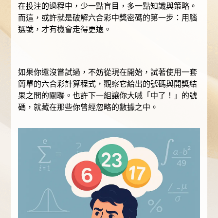
在投注的過程中，少一點盲目，多一點知識與策略。
而這，或許就是破解六合彩中獎密碼的第一步：用腦
選號，才有機會走得更遠。
如果你還沒嘗試過，不妨從現在開始，試著使用一套
簡單的六合彩計算程式，觀察它給出的號碼與開獎結
果之間的關聯。也許下一組讓你大喊「中了！」的號
碼，就藏在那些你曾經忽略的數據之中。