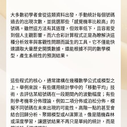
大多數初學者會從這類資料出發，手動統計每個號碼
過去的出現次數，並挑選那些「感覺機率比較高」的
號碼。雖然這方法有其道理，但效率低下，且容易受
到個人主觀影響。而六合彩計算程式正是為瞭解決這
種分析效率與客觀性問題而誕生的工具。它不僅能快
速讀取大量歷史開獎數據，還能根據不同的數學模
型，產生系統性的預測結果。
這些程式的核心，通常建構在幾種數學公式或模型之
上。舉例來說，有些運用統計學中的「移動平均」技
術，去評估某組號碼在一段期間內的波動幅度；有些
則參考機率分佈理論，例如二項分佈或泊松分佈，模
擬不同號碼在未來出現的可能性。高階一點的甚至會
結合回歸分析、聚類模型或AI演算法，像是隨機森林
或深度學習，讓選號結果不再只是單純的統計，而是