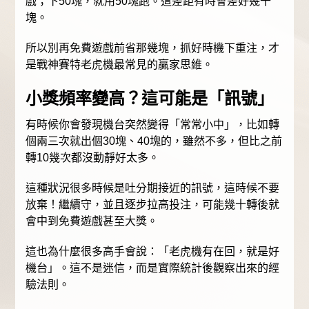
戲；下50塊，就用50塊跑。這差距有時會差好幾千
塊。
所以別再免費遊戲前省那幾塊，抓好時機下重注，才
是戰神賽特老虎機最常見的贏家思維。
小獎頻率變高？這可能是「訊號」
有時候你會發現機台突然變得「常常小中」，比如轉
個兩三次就出個30塊、40塊的，雖然不多，但比之前
轉10幾次都沒動靜好太多。
這種狀況很多時候是吐分期接近的訊號，這時候不要
放棄！繼續守，並且逐步拉高投注，可能幾十轉後就
會中到免費遊戲甚至大獎。
這也為什麼很多高手會說：「老虎機有在回，就是好
機台」。這不是迷信，而是實際統計後觀察出來的經
驗法則。