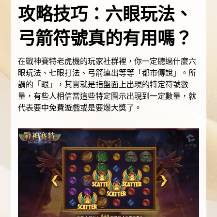
攻略技巧：六眼玩法、
弓箭符號真的有用嗎？
在戰神賽特老虎機的玩家社群裡，你一定聽過什麼六
眼玩法、七眼打法、弓箭連出等等「都市傳說」。所
謂的「眼」，其實就是指盤面上出現的特定符號數
量，有些人相信當這些特定圖示出現到一定數量，就
代表要中免費遊戲或是要爆大獎了。