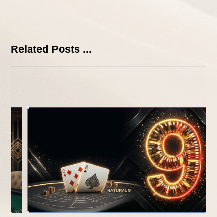
Related Posts ...