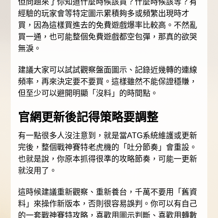
但問題來了你知道什麼時候該買？什麼時候該等？有
經驗的玩家會等特定圖示累積夠多或頻繁出現時才
買，因為這樣買進去的免費遊戲爆率比較高。不然亂
買一通，也可能整個免費遊戲都空包彈，那真的欲哭
無淚。
建議大家可以試試觀察盤面圖示、記錄近幾轉的連線
頻率，再來決定要不要買。這樣雖然不能保證穩賺，
但至少可以避開明顯「沒料」的時間點。
官網更新後記得策略要調整
有一點很多人沒注意到，就是當ATG系統維護或更新
完後，整個戰神賽特老虎機的「吐分節奏」會重設。
也就是說，你原本抓得很準的攻略節奏，可能一更新
就沒用了。
這時候建議重新觀察、重新養台，千萬不要用「舊資
料」來操作新版本，否則很容易誤判。你可以有自己
的一套戰神賽特攻略，喜歡用圖示判斷、喜歡用轉數