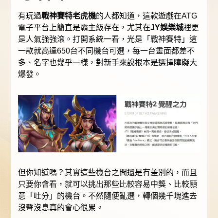
有玩過
戰神賽特老虎機
的人都知道，這款遊戲在ATG
電子平台上簡直是霸主級存在，尤其在
JY娛樂城
裡更
是人氣強強滾。打開系統一看，光是「戰神賽特」這
一款就高達650台不同機台可選，每一台畫面都差不
多、名字也幾乎一樣，對新手來說根本是選擇障礙大
爆發。
但你知道嗎？其實這些機台之間還是有差別的，而且
只要你會看，就可以挑出那些比較容易中獎、比較願
意「吐分」的機台。不然隨便亂選，轉個幾千塊進去
沒聲沒息真的會心很累。