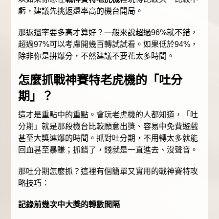
虧，建議先挑返還率高的機台開局。
那返還率要多高才算好？一般來說超過96%就不錯，
超過97%可以考慮開幾百轉試試看。如果低於94%，
除非你是拼爆分，不然建議不要花太多時間。
怎麼抓戰神賽特老虎機的「吐分
期」？
這才是重點中的重點。會玩老虎機的人都知道，「吐
分期」就是那段機台比較願意出獎、容易中免費遊戲
甚至大獎連爆的時間。抓對吐分期，不用轉太多就能
回血甚至暴賺；抓錯了，錢就是一直進去、沒聲音。
那吐分期怎麼抓？這裡有個簡單又實用的戰神賽特攻
略技巧：
記錄前幾次中大獎的轉數間隔