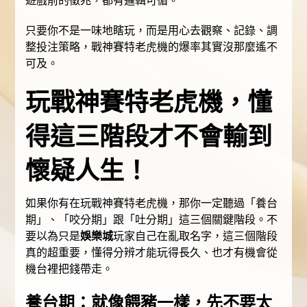
遊戲前的徵兆，都有邏輯可循。
只要你不是一味地瞎玩，而是用心去觀察、記錄、調
整投注策略，戰神賽特老虎機的爆率其實沒那麼遙不
可及。
玩戰神賽特老虎機，懂
得這三階段才不會輸到
懷疑人生！
如果你有在玩戰神賽特老虎機，那你一定聽過「養台
期」、「咬分期」跟「吐分期」這三個關鍵階段。不
要以為只是
娛樂城
玩家自己在亂取名字，這三個階段
真的超重要，懂得分辨才能玩得長久、也才有機會從
機台裡把錢帶走。
養台期：就像餵豬一樣，先不要太