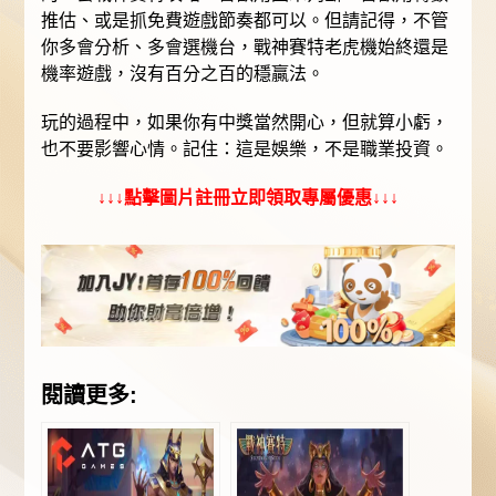
推估、或是抓免費遊戲節奏都可以。但請記得，不管
你多會分析、多會選機台，戰神賽特老虎機始終還是
機率遊戲，沒有百分之百的穩贏法。
玩的過程中，如果你有中獎當然開心，但就算小虧，
也不要影響心情。記住：這是娛樂，不是職業投資。
↓↓↓點擊圖片註冊立即領取專屬優惠↓↓↓
閱讀更多: