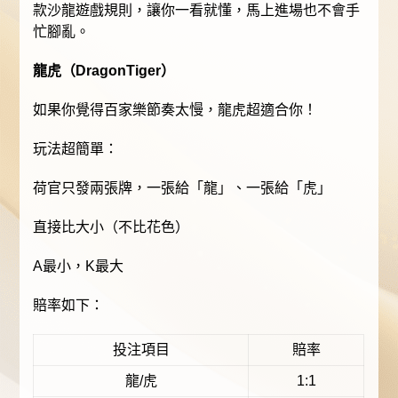
款沙龍遊戲規則，讓你一看就懂，馬上進場也不會手
忙腳亂。
龍虎（DragonTiger）
如果你覺得百家樂節奏太慢，龍虎超適合你！
玩法超簡單：
荷官只發兩張牌，一張給「龍」、一張給「虎」
直接比大小（不比花色）
A最小，K最大
賠率如下：
投注項目
賠率
龍/虎
1:1