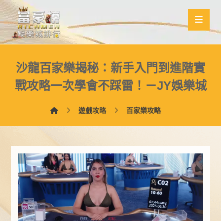
沙龍百家樂揭秘：新手入門到進階實
戰攻略一次學會不踩雷！－JY娛樂城
遊戲攻略
百家樂攻略