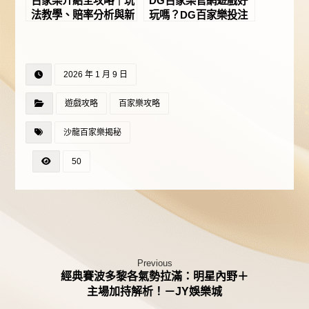
百家樂介紹全攻略｜玩
DG百家樂官網遊戲好
法教學、賠率分析與新
玩嗎？DG百家樂投注
手入門策略一次看懂！
該怎麼贏？DG百家樂
－JY娛樂城
遊戲一次看！－JY娛
樂城
2026 年 1 月 9 日
遊戲攻略
百家樂攻略
沙龍百家樂揭秘
50
Previous
經典賽波多黎各氣勢拉滿：明星內野＋
主場加持解析！－JY娛樂城