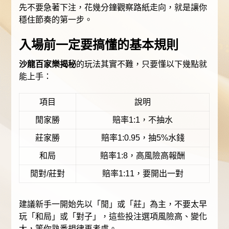
先不要急著下注，花幾分鐘觀察路紙走向，就是讓你
穩住節奏的第一步。
入場前一定要搞懂的基本規則
沙龍百家樂揭秘
的玩法其實不難，只要懂以下幾點就
能上手：
項目
說明
閒家勝
賠率1:1，不抽水
莊家勝
賠率1:0.95，抽5%水錢
和局
賠率1:8，高風險高報酬
閒對/莊對
賠率1:11，要開出一對
建議新手一開始先以「閒」或「莊」為主，不要太早
玩「和局」或「對子」，這些投注選項風險高、變化
大，等你熟悉規律再考慮。