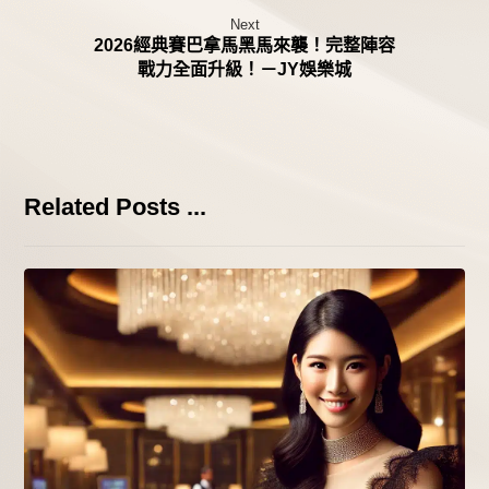
Next
2026經典賽巴拿馬黑馬來襲！完整陣容
戰力全面升級！－JY娛樂城
Related Posts ...