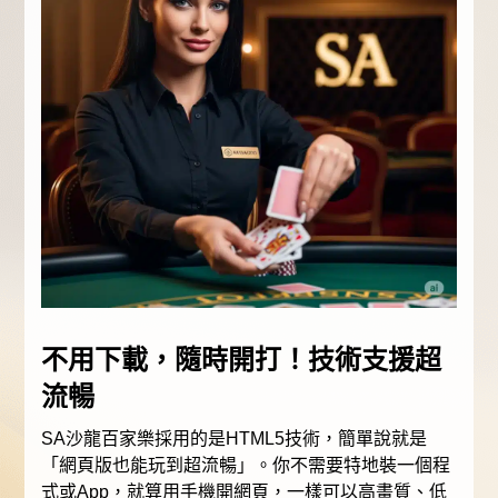
不用下載，隨時開打！技術支援超
流暢
SA沙龍百家樂採用的是HTML5技術，簡單說就是
「網頁版也能玩到超流暢」。你不需要特地裝一個程
式或App，就算用手機開網頁，一樣可以高畫質、低