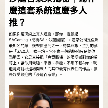
麼這套系統這麼多人
推？
如果你常玩線上真人遊戲，那你一定聽過
SAGaming（簡稱SA、沙龍國際）。這家公司是亞洲
最知名的線上娛樂供應商之一，得獎無數，主打的就
是「SA真人」這一塊。它不像一般的遊戲只是給你
點動畫，它是直接把「真實賭場」的環境搬到你的螢
幕上，讓你用電腦、平板、手機，不用下載App，就
能隨時隨地進場開戰！而其中最有代表性的作品，就
是超受歡迎的「沙龍百家樂」。