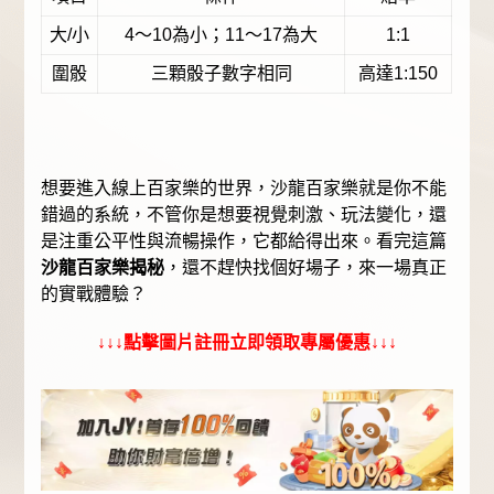
大/小
4～10為小；11～17為大
1:1
圍骰
三顆骰子數字相同
高達1:150
想要進入線上百家樂的世界，沙龍百家樂就是你不能
錯過的系統，不管你是想要視覺刺激、玩法變化，還
是注重公平性與流暢操作，它都給得出來。看完這篇
沙龍百家樂揭秘
，還不趕快找個好場子，來一場真正
的實戰體驗？
↓↓↓點擊圖片註冊立即領取專屬優惠↓↓↓