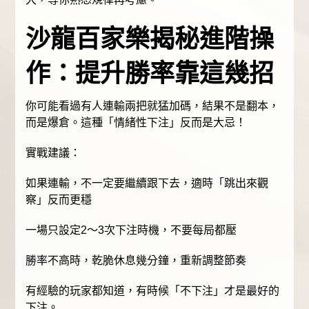
沙龍百家樂揭秘進階操
作：提升勝率靠這幾招
你可能看過有人連輸兩把就猛加碼，結果不是翻本，
而是爆倉。這種「情緒性下注」反而是大忌！
實戰建議：
如果連輸，不一定要繼續跟下去，適時「跳出來觀
察」反而更穩
一場只設定2～3次下注時機，不要每局都壓
勝率不高時，乾脆休息幾分鐘，重新調整節奏
有經驗的玩家都知道，有時候「不下注」才是最好的
下注。