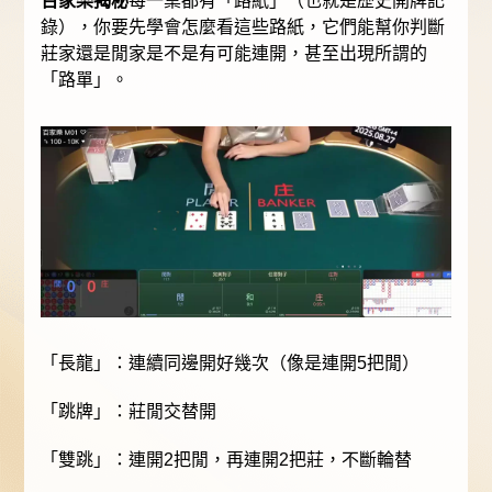
百家樂揭秘
每一桌都有「路紙」（也就是歷史開牌記
錄），你要先學會怎麼看這些路紙，它們能幫你判斷
莊家還是閒家是不是有可能連開，甚至出現所謂的
「路單」。
「長龍」：連續同邊開好幾次（像是連開5把閒）
「跳牌」：莊閒交替開
「雙跳」：連開2把閒，再連開2把莊，不斷輪替