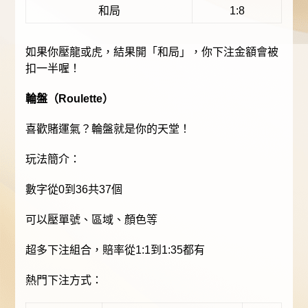
和局
1:8
如果你壓龍或虎，結果開「和局」，你下注金額會被
扣一半喔！
輪盤（Roulette）
喜歡賭運氣？輪盤就是你的天堂！
玩法簡介：
數字從0到36共37個
可以壓單號、區域、顏色等
超多下注組合，賠率從1:1到1:35都有
熱門下注方式：