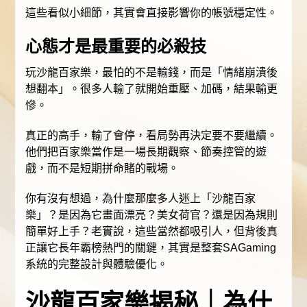
這些看似小細節，其實會直接影響你的帳號穩定性。
心態才是最重要的必殺技
玩沙龍百家樂，最怕的不是輸錢，而是「情緒崩潰後
想翻本」。很多人輸了就開始重壓、加碼，結果輸更
慘。
真正的高手，輸了會停，看局勢再決定要不要繼續。
他們把百家樂當作是一場長期觀察、節奏控管的遊
戲，而不是短期拼命賭的戰場。
你有沒有想過，為什麼那麼多人迷上「沙龍百家
樂」？是因為它畫面漂亮？美女荷官？還是因為規則
簡單好上手？老實說，這些當然都吸引人，但背後真
正讓它長年霸榜熱門的關鍵，其實是整套SAGaming
系統的完整設計與體驗優化。
沙龍百家樂揭秘｜為什