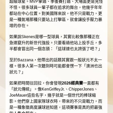
超級球星。MVP拿過、季後賽打過、大場面更是見怪
不怪。很多球員一輩子都在追求的舞台，他幾乎年年
都站在中心位置。對美國隊來說，他不只是戰力，更
是一種氣場那種只要站上打擊區，就會讓投手壓力暴
增的存在。
如果說Skenes是哪一型球員，其實比較像那種正在
急速竄升的新世代強投。只要看過他站上投手丘，多
半都會冒出同一個念頭：「這球速也太誇張了吧？」
至於Bazzana，他帶出的話題其實跟一般狀元不太一
樣。很多人第一次聽到時可能都會愣一下「澳洲也出
狀元？」
如果把時間往回拉，你會發現
2026經典賽
一直都有
「狀元傳統」。像KenGriffeyJr.、ChipperJones、
JoeMauer這些名字，幾乎就是一個世代的棒球縮
影。他們穿上國家隊球衣時，帶來的不只是戰力，而
是一種象徵高度讓球迷知道，這項賽事是真的把最強