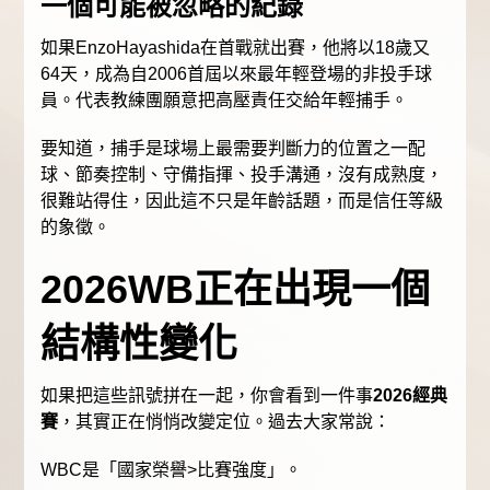
一個可能被忽略的紀錄
如果EnzoHayashida在首戰就出賽，他將以18歲又
64天，成為自2006首屆以來最年輕登場的非投手球
員。代表教練團願意把高壓責任交給年輕捕手。
要知道，捕手是球場上最需要判斷力的位置之一配
球、節奏控制、守備指揮、投手溝通，沒有成熟度，
很難站得住，因此這不只是年齡話題，而是信任等級
的象徵。
2026WB正在出現一個
結構性變化
如果把這些訊號拼在一起，你會看到一件事
2026經典
賽
，其實正在悄悄改變定位。過去大家常說：
WBC是「國家榮譽>比賽強度」。