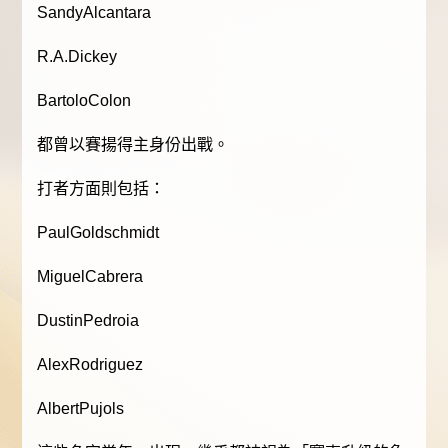
SandyAlcantara
R.A.Dickey
BartoloColon
都曾以賽揚得主身份出戰。
打者方面則包括：
PaulGoldschmidt
MiguelCabrera
DustinPedroia
AlexRodriguez
AlbertPujols