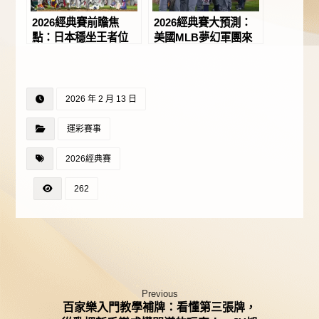
2026經典賽前瞻焦
2026經典賽大預測：
點：日本穩坐王者位
美國MLB夢幻軍團來
置，美國全力復仇掀起
襲，日本三連霸恐遭終
最強對決！－JY娛樂
結？－JY娛樂城
城
2026 年 2 月 13 日
運彩賽事
2026經典賽
262
Previous
百家樂入門教學補牌：看懂第三張牌，