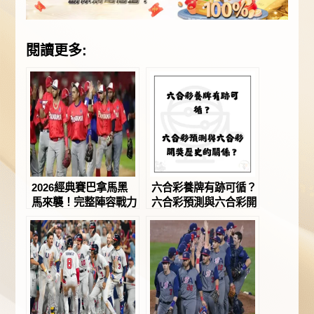
閱讀更多:
2026經典賽巴拿馬黑
六合彩養牌有跡可循？
馬來襲！完整陣容戰力
六合彩預測與六合彩開
全面升級！－JY娛樂
獎歷史的關係？
城