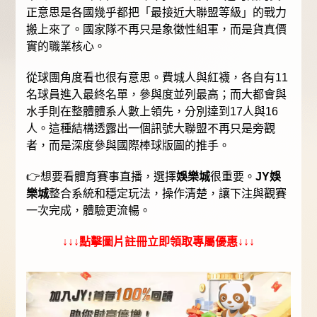
正意思是各國幾乎都把「最接近大聯盟等級」的戰力
搬上來了。國家隊不再只是象徵性組軍，而是貨真價
實的職業核心。
從球團角度看也很有意思。費城人與紅襪，各自有11
名球員進入最終名單，參與度並列最高；而大都會與
水手則在整體體系人數上領先，分別達到17人與16
人。這種結構透露出一個訊號大聯盟不再只是旁觀
者，而是深度參與國際棒球版圖的推手。
👉想要看體育賽事直播，選擇
娛樂城
很重要。
JY娛
樂城
整合系統和穩定玩法，操作清楚，讓下注與觀賽
一次完成，體驗更流暢。
↓↓↓點擊圖片註冊立即領取專屬優惠↓↓↓