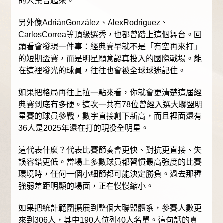
的人集合起來。
另外像AdriánGonzález、AlexRodriguez、
CarlosCorrea等頂級選秀，也都曾踏上這個舞台。回
頭看會發現一件事：經典賽早就不是「有空再來打」
的短期盃賽，而是明星願意認真投入的國際戰場。能
在這裡發光的球員，往往也會被全球球迷記住。
如果把格局再往上拉一點來看，你就會更清楚這屆經
典賽到底有多硬。這次一共有78位曾經入選大聯盟明
星賽的球員參戰，數字直接創下新高，而且裡面還有
36人是2025年還在打的現役全明星。
這代表什麼？代表比賽節奏會更快、對抗更直接、失
誤容錯更低。當場上多數球員都習慣最高強度的比賽
環境時，任何一個小細節都可能決定勝負。過去那種
強弱差距明顯的場面，正在慢慢縮小。
如果把統計範圍擴展到整個大聯盟體系，參賽人數更
來到306人，其中190人位列40人名單。這句話的真