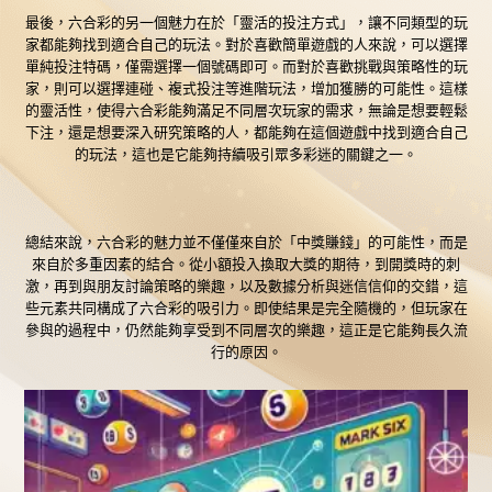
最後，六合彩的另一個魅力在於「靈活的投注方式」，讓不同類型的玩
家都能夠找到適合自己的玩法。對於喜歡簡單遊戲的人來說，可以選擇
單純投注特碼，僅需選擇一個號碼即可。而對於喜歡挑戰與策略性的玩
家，則可以選擇連碰、複式投注等進階玩法，增加獲勝的可能性。這樣
的靈活性，使得六合彩能夠滿足不同層次玩家的需求，無論是想要輕鬆
下注，還是想要深入研究策略的人，都能夠在這個遊戲中找到適合自己
的玩法，這也是它能夠持續吸引眾多彩迷的關鍵之一。
總結來說，六合彩的魅力並不僅僅來自於「中獎賺錢」的可能性，而是
來自於多重因素的結合。從小額投入換取大獎的期待，到開獎時的刺
激，再到與朋友討論策略的樂趣，以及數據分析與迷信信仰的交錯，這
些元素共同構成了六合彩的吸引力。即使結果是完全隨機的，但玩家在
參與的過程中，仍然能夠享受到不同層次的樂趣，這正是它能夠長久流
行的原因。