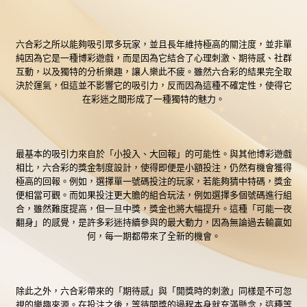
六合彩之所以能夠吸引眾多玩家，並且長年維持極高的關注度，並非單
純因為它是一種博彩遊戲，而是因為它結合了心理刺激、期待感、社群
互動，以及獨特的分析樂趣，讓人樂此不疲。雖然六合彩的結果完全取
決於運氣，但這並不影響它的吸引力，反而因為這種不確定性，使得它
在彩迷之間形成了一種獨特的魅力。
最基本的吸引力來自於「小投入、大回報」的可能性。與其他博彩遊戲
相比，六合彩的獎金制度設計，使得即便是小額投注，仍然有機會獲得
極高的回報。例如，選擇單一號碼投注的玩家，若能夠猜中特碼，獎金
便相當可觀。而如果投注更大膽的組合玩法，例如選擇多個號碼進行組
合，雖然難度提高，但一旦中獎，獎金也將大幅提升。這種「可能一夜
翻身」的感覺，是許多彩迷持續參與的最大動力，因為無論過去輸贏如
何，每一期都帶來了全新的機會。
除此之外，六合彩帶來的「期待感」與「開獎時的刺激」同樣是不可忽
視的樂趣來源。在投注之後，等待開獎的過程本身就充滿懸念，這種等