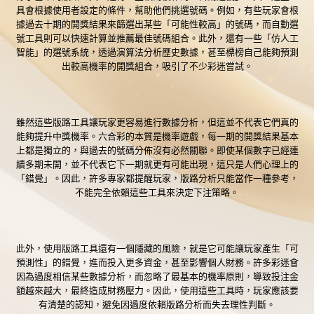
具會根據使用者設定的條件，幫助他們挑選號碼。例如，有些玩家會根
據過去十期的開獎結果來篩選出某些「可能性較高」的號碼，而自動選
號工具則可以快速計算並推薦最佳號碼組合。此外，還有一些「仿人工
智能」的選號系統，透過演算法分析歷史數據，甚至標榜自己能夠預測
出較高機率的開獎組合，吸引了不少彩迷嘗試。
雖然這些版路工具讓玩家更容易進行數據分析，但這並不代表它們真的
能夠提升中獎機率。六合彩的本質是機率遊戲，每一期的開獎結果基本
上都是獨立的，與過去的號碼分佈沒有必然關聯。即使某個數字已經連
續多期未開，並不代表它下一期就更有可能出現，這只是人們心理上的
「錯覺」。因此，許多專家都提醒玩家，版路分析只能當作一種參考，
不能完全依賴這些工具來決定下注策略。
此外，使用版路工具還有一個隱藏的風險，就是它可能讓玩家產生「可
預測性」的錯覺，進而投入更多資金，甚至影響個人財務。許多彩迷會
因為過度相信某些數據分析，而忽略了最基本的機率原則，導致投注金
額越來越大，最終造成財務壓力。因此，使用這些工具時，玩家應該要
有清楚的認知，避免因過度依賴版路分析而失去理性判斷。