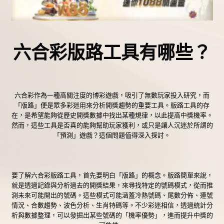
六合彩版路工具有哪些？
六合彩作為一種高關注度的博彩遊戲，吸引了無數玩家投入研究，而
「版路」便是眾多彩迷用來分析開獎趨勢的重要工具。版路工具的存
在，是希望能夠從歷史開獎數據中找出某種規律，以此提高中獎機率。
然而，這些工具是否真的能夠幫助玩家獲利，或只是讓人沉迷於所謂的
「預測」遊戲？這個問題值得深入探討。
要了解
六合彩版路工具
，首先要明白「版路」的概念。版路簡單來說，
就是透過記錄與分析過去的開獎結果，來尋找特定的號碼模式，從而推
測未來可能開出的號碼。這些模式可能涵蓋冷熱號碼、尾數分佈、連號
情況、合數趨勢、波色分析、生肖特碼等。不少彩迷相信，透過統計分
析與數據整理，可以發掘出某些號碼的「機率優勢」，進而提升中獎的