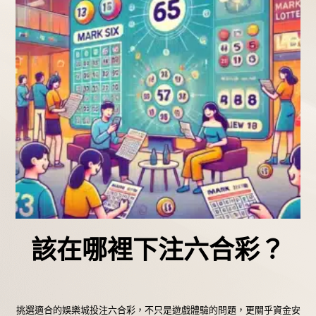
該在哪裡下注六合彩？
挑選適合的娛樂城投注六合彩，不只是遊戲體驗的問題，更關乎資金安