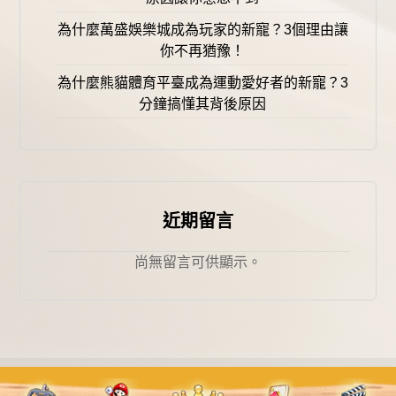
為什麼萬盛娛樂城成為玩家的新寵？3個理由讓
你不再猶豫！
為什麼熊貓體育平臺成為運動愛好者的新寵？3
分鐘搞懂其背後原因
近期留言
尚無留言可供顯示。