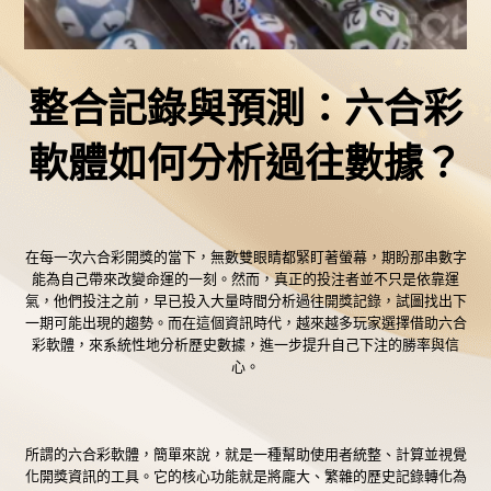
整合記錄與預測：六合彩
軟體如何分析過往數據？
在每一次六合彩開獎的當下，無數雙眼睛都緊盯著螢幕，期盼那串數字
能為自己帶來改變命運的一刻。然而，真正的投注者並不只是依靠運
氣，他們投注之前，早已投入大量時間分析過往開獎記錄，試圖找出下
一期可能出現的趨勢。而在這個資訊時代，越來越多玩家選擇借助六合
彩軟體，來系統性地分析歷史數據，進一步提升自己下注的勝率與信
心。
所謂的六合彩軟體，簡單來說，就是一種幫助使用者統整、計算並視覺
化開獎資訊的工具。它的核心功能就是將龐大、繁雜的歷史記錄轉化為