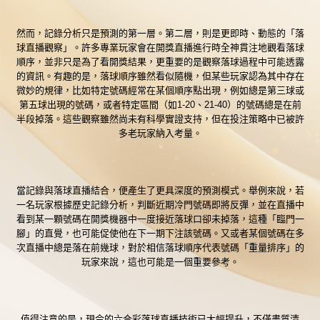
然而，記錄分析只是預測的第一層。第二層，則是更即時、動態的「落
球直播觀察」。許多專業玩家會在開獎直播進行時全神貫注地觀看落球
順序，並非只是為了看開獎結果，更重要的是觀察落球過程中可能透露
的資訊。有趣的是，落球順序雖然看似隨機，但某些玩家認為其中存在
微妙的規律，比如特定號碼經常在某個順序點出現，例如總是第三球或
第五球出現的號碼，或者特定區間（如1-20、21-40）的號碼總是在前
半段掉落。這些觀察雖然尚未有科學實證支持，但在投注策略中已被許
多老玩家納入考量。
當記錄與落球直播結合，便產生了更具深度的預測模式。舉例來說，若
一名玩家根據歷史記錄分析，判斷近期冷門號碼即將反彈，並在直播中
看到某一顆號碼在開獎機器中一度接近落球口卻未掉落，這種「臨門一
腳」的直覺，也可能促使他在下一期下注該號碼。又或者某個號碼在多
次直播中總是落在前幾球，對於相信落球順序代表號碼「重量排序」的
玩家來說，這也可能是一個重要參考。
值得注意的是，現今的六合彩落球直播技術已大幅提升，不僅畫質清