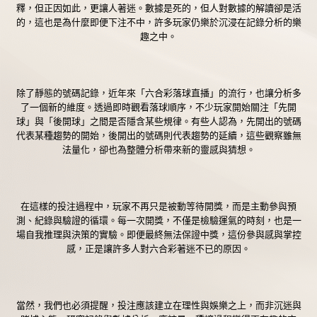
釋，但正因如此，更讓人著迷。數據是死的，但人對數據的解讀卻是活
的，這也是為什麼即便下注不中，許多玩家仍樂於沉浸在記錄分析的樂
趣之中。
除了靜態的號碼記錄，近年來「六合彩落球直播」的流行，也讓分析多
了一個新的維度。透過即時觀看落球順序，不少玩家開始關注「先開
球」與「後開球」之間是否隱含某些規律。有些人認為，先開出的號碼
代表某種趨勢的開始，後開出的號碼則代表趨勢的延續，這些觀察雖無
法量化，卻也為整體分析帶來新的靈感與猜想。
在這樣的投注過程中，玩家不再只是被動等待開獎，而是主動參與預
測、紀錄與驗證的循環。每一次開獎，不僅是檢驗運氣的時刻，也是一
場自我推理與決策的實驗。即便最終無法保證中獎，這份參與感與掌控
感，正是讓許多人對六合彩著迷不已的原因。
當然，我們也必須提醒，投注應該建立在理性與娛樂之上，而非沉迷與