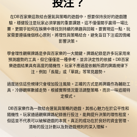
投注？
在DB百家樂這款結合運氣與策略的遊戲中，想要保持良好的遊戲體
驗，穩健投注是玩家必須掌握的重要課題。這不僅僅關乎贏得一場比
賽，更關乎如何在娛樂中尋找到持續的樂趣與回報。要實現這一點，玩
家需要遵循幾個核心原則，將理性與策略結合，避免盲目下注或因情緒
影響決策。
學會理性觀察牌路是參與百家樂的一大關鍵。牌路紀錄是許多玩家用來
預測趨勢的工具，但它僅僅是一種參考，並非決定性的依據。DB百家
樂遊戲結果具有高度的隨機性，玩家不應過度依賴所謂的牌路規律下
注，例如「長龍」或「單跳」等常見趨勢。
過度迷信這些規律只會增加投注風險。正確的方式是將牌路作為輔助工
具，冷靜觀察數據走勢，根據實際情況靈活調整策略，而非一味追隨特
定模式。
DB百家樂作為一款結合運氣與策略的遊戲，其核心魅力在於公平性和
隨機性。玩家通過觀察牌路紀錄進行投注，能夠提升決策的理性程度，
但這並不代表可以破解遊戲的本質。真正的成功在於良好的資金管理、
清晰的投注計劃以及對遊戲規則的深入理解。