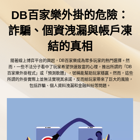
DB百家樂外掛的危險：
詐騙、個資洩漏與帳戶凍
結的真相
隨著線上博弈平台的興起，DB百家樂成為眾多玩家的熱門選擇。然
而，一些不法分子看中了玩家希望快速致富的心理，推出所謂的「DB
百家樂外掛程式」或「預測軟體」，號稱能幫助玩家穩贏。然而，這些
所謂的外掛實際上並無法實現其承諾，反而給玩家帶來了巨大的風險，
包括詐騙、個人資料洩漏和金融糾紛等問題。