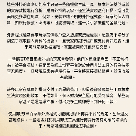
這些外掛的實際功能多半只是一些隨機數生成工具，根本無法基於遊戲
的實際數據進行分析。購買外掛的玩家不僅無法實現盈利目標，還可能
面臨更多潛在風險。例如，安裝來路不明的外掛程式後，玩家的個人資
料（如銀行帳號、密碼等）可能被竊取，進一步引發嚴重的金融問題。
外掛程式通常要求玩家提供帳戶登入憑據或授權權限，這就為不法分子
創造了竊取個人資料的機會。一旦玩家的銀行帳戶或支付資訊洩露，結
果可能是存款被盜取，甚至被用於其他非法交易。
一些購買DB百家樂外掛的玩家會發現，他們的遊戲帳戶因「不正當行
為」被平台凍結。這是因為線上博弈平台對於使用非法工具的行為持零
容忍態度。一旦發現玩家有違規行為，平台將直接凍結帳戶，並沒收所
有餘額。
許多玩家在購買外掛時支付了高昂的費用，但最後卻發現這些工具根本
無法實現預期效果。不僅如此，個人財務安全還可能受到威脅。某些玩
家甚至遭遇連環詐騙，付出更多金錢卻得不到任何回報。
使用非法DB百家樂外掛程式可能觸犯線上博弈平台的規定，甚至違反
當地法律。一些地區對於利用非法工具進行博弈行為有明確的法律約
束，玩家可能因此面臨法律處罰。