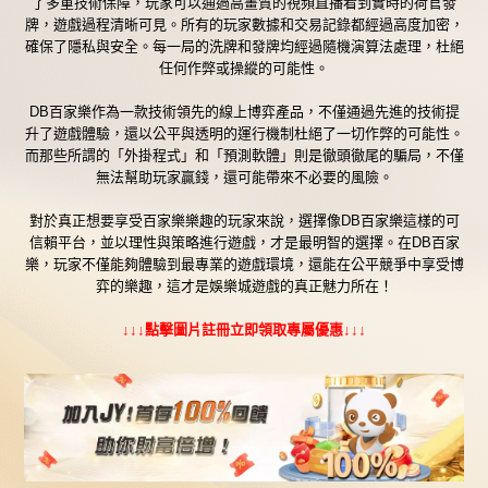
了多重技術保障，玩家可以通過高畫質的視頻直播看到實時的荷官發
牌，遊戲過程清晰可見。所有的玩家數據和交易記錄都經過高度加密，
確保了隱私與安全。每一局的洗牌和發牌均經過隨機演算法處理，杜絕
任何作弊或操縱的可能性。
DB百家樂作為一款技術領先的線上博弈產品，不僅通過先進的技術提
升了遊戲體驗，還以公平與透明的運行機制杜絕了一切作弊的可能性。
而那些所謂的「外掛程式」和「預測軟體」則是徹頭徹尾的騙局，不僅
無法幫助玩家贏錢，還可能帶來不必要的風險。
對於真正想要享受百家樂樂趣的玩家來說，選擇像DB百家樂這樣的可
信賴平台，並以理性與策略進行遊戲，才是最明智的選擇。在DB百家
樂，玩家不僅能夠體驗到最專業的遊戲環境，還能在公平競爭中享受博
弈的樂趣，這才是娛樂城遊戲的真正魅力所在！
↓↓↓點擊圖片註冊立即領取專屬優惠↓↓↓