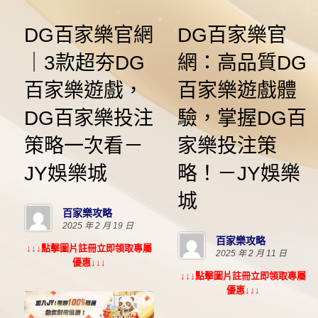
DG百家樂官網
DG百家樂官
｜3款超夯DG
網：高品質DG
百家樂遊戲，
百家樂遊戲體
DG百家樂投注
驗，掌握DG百
策略一次看－
家樂投注策
JY娛樂城
略！－JY娛樂
城
百家樂攻略
2025 年 2 月 19 日
百家樂攻略
↓↓↓點擊圖片註冊立即領取專屬
2025 年 2 月 11 日
優惠↓↓↓
↓↓↓點擊圖片註冊立即領取專屬
優惠↓↓↓