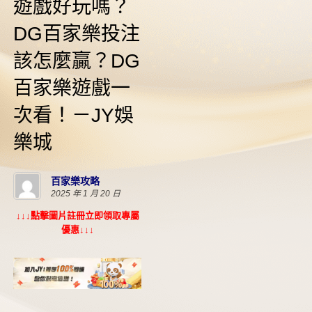
遊戲好玩嗎？
DG百家樂投注
該怎麼贏？DG
百家樂遊戲一
次看！－JY娛
樂城
百家樂攻略
2025 年 1 月 20 日
↓↓↓點擊圖片註冊立即領取專屬
優惠↓↓↓