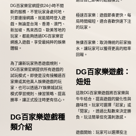
DG百家樂官網提供24小時不間
斷的服務，不管玩家身處何地，
極速百家樂：遊戲節奏更快，每
只要連接網路，就能隨時登入遊
局時間縮短，適合喜歡快速下注
戲。無論是台灣、香港、澳門、
的玩家。
新加坡、馬來西亞、歐美等地的
玩家，都能夠透過DG百家樂官
網進入遊戲，享受最純粹的娛樂
無傭百家樂：取消傳統的莊家抽
體驗。
水，讓玩家可以獲得更高的賠率
回報。
為了讓新玩家熟悉遊戲規則，
DG百家樂官網提供所有遊戲的
DG
百家樂遊戲：
試玩模式。即使是沒有接觸過百
妞妞
家樂或其他真人娛樂遊戲的玩
家，也可以透過
JY娛樂城
試玩
這款
DG百家樂遊戲
將百家樂與
模式學習規則、練習策略、提高
牛牛結合，提高遊戲的變化性與
勝率，讓正式投注時更有信心。
趣味性。玩家可選擇「莊家」或
「閒家」，透過比點數來決定勝
DG百家樂遊戲種
負，玩法簡單但充滿刺激感。
類介紹
遊戲開始：玩家可以選擇投注