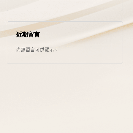
近期留言
尚無留言可供顯示。