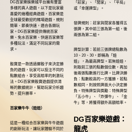
DG百家樂
娛樂城
平台擁有豐富
「莊家」、「閒家」、「平局」
多樣的真人遊戲，以下是玩家最
或「幸運牌型」。
喜愛的幾種經典遊戲，百家樂是
全球最受歡迎的賭場遊戲，規則
發牌規則：莊家與閒家各獲得五
簡單、節奏快速，適合各類玩
張牌，其中前三張為第一組，後
家。DG百家樂提供傳統百家
兩張為第二組。
樂、免水百家樂、快速百家樂等
多種玩法，滿足不同玩家的需
求。
牌型計算：若前三張牌總點數為
10、20、30，即稱為「妞
妞」，為最高牌型。若無妞妞，
骰寶是一款透過擲骰子來決定勝
則取前三張的點數個位數，再加
負的遊戲，玩家可以投注不同的
後兩張點數進行比牌。比牌決勝
點數組合，享受高賠率的刺激玩
負：點數較高的一方獲勝，若點
法。DG百家樂骰寶遊戲提供清
數相同，則按照牌面大小決定勝
晰的數據統計，幫助玩家分析趨
負。特殊牌型與獎勵：特殊牌型
勢，提升勝率。
「五小牛」、「炸彈牛」、「金
牛」等，將獲得額外高額賠率。
百家樂牛牛（妞妞）
DG
百家樂遊戲：
這是一種結合百家樂與牛牛遊戲
龍虎
的創新玩法，讓玩家體驗不同於