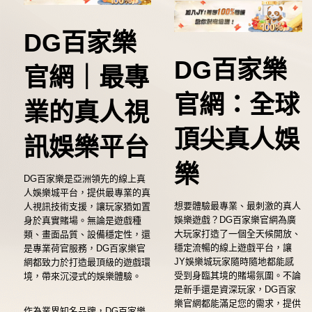
DG百家樂
DG
百家樂
官網｜最專
官網：全球
業的真人視
頂尖真人娛
訊娛樂平台
樂
DG百家樂是亞洲領先的線上真
人
娛樂城
平台，提供最專業的真
想要體驗最專業、最刺激的真人
人視訊技術支援，讓玩家猶如置
娛樂遊戲？
DG百家樂官網
為廣
身於真實賭場。無論是遊戲種
大玩家打造了一個全天候開放、
類、畫面品質、設備穩定性，還
穩定流暢的線上遊戲平台，讓
是專業荷官服務，
DG百家樂官
JY娛樂城
玩家隨時隨地都能感
網
都致力於打造最頂級的遊戲環
受到身臨其境的賭場氛圍。不論
境，帶來沉浸式的娛樂體驗。
是新手還是資深玩家，DG百家
樂官網都能滿足您的需求，提供
作為業界知名品牌，DG百家樂