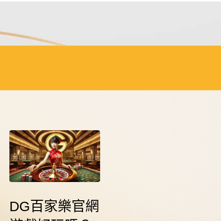
DG百家樂官網