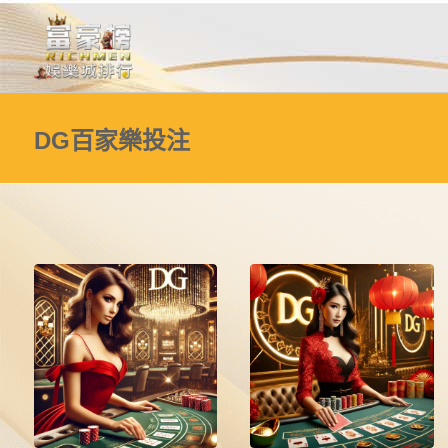
DG百家樂投注