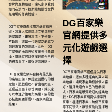
發牌與互動服務，讓玩家享受到
如同在澳門、拉斯維加斯等世界
級賭場的尊貴體驗。
DG
百家樂
DG百家樂遊戲
採用高端直播技
術，將真人賭場環境完美呈現在
官網提供多
玩家眼前，畫質高清、不卡頓、
不延遲，讓每一位玩家都能感受
元化遊戲選
到最真實的臨場感。此外，DG
百家樂的攝影技術支援多視角切
換，讓玩家可以選擇最適合自己
擇
的觀看角度，增強遊戲體驗。
DG百家樂官網不僅僅提供百家
DG百家樂官網平台擁有最先進
樂遊戲，還有多種經典的真人娛
的高端設備，保證遊戲運行的穩
樂遊戲，讓玩家能夠根據個人喜
定性。遊戲過程不會出現閃退、
好，選擇最適合自己的遊戲模
延遲或畫面卡頓等問題，讓玩家
式。百家樂是最受歡迎的經典遊
可以專注於策略與娛樂，無需擔
戲，DG百家樂官網提供標準百
心技術問題影響
DG百家樂投注
家樂、極速百家樂、無傭百家樂
結果。
等不同玩法，讓玩家能夠選擇最
適合自己節奏的遊戲模式。