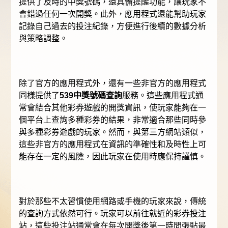
提供了及時的中獎號碼，還具備提醒功能，讓玩家不
會錯過任何一次開獎。此外，應用程式還能幫助玩家
記錄自己過去的投注紀錄，方便進行後續的數據分析
與策略調整。
除了官方的應用程式外，還有一些非官方的應用程式
同樣提供了
539中獎號碼查詢
服務。這些應用程式通
常會結合其他彩券遊戲的開獎資訊，使玩家能夠在一
個平台上查詢多種彩券的結果，非常適合那些同時參
與多種彩券遊戲的玩家。然而，與第三方網站類似，
這些非官方的應用程式在資訊的準確性和及時性上可
能存在一定的風險，因此玩家在使用時應保持謹慎。
對於那些不太習慣使用網路或手機的玩家來說，傳統
的查詢方式依然可行。玩家可以前往就近的彩券投注
站，這些投注站通常會在每次開獎後第一時間張貼最