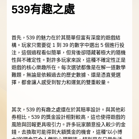
539有趣之處
首先，539 的魅力在於其簡單但富有深度的遊戲結
構。玩家只需要從 1 到 39 的數字中選出 5 個進行投
注，這個過程看似簡單，但背後卻隱藏著極大的隨機
性與不確定性。對許多玩家來說，這種不確定性正是
遊戲的核心樂趣所在。每次選號都像是在解一道數學
難題，無論是依賴過去的歷史數據、還是憑直覺選
擇，都會讓人感受到智力和運氣的雙重較量。
其次，539 的有趣之處還在於其賠率設計。與其他彩
券相比，539 的獎金設計相對較高，這也使得遊戲的
風險與回報更具吸引力。許多玩家願意投入較少的金
錢，去換取可能得到大額獎金的機會，這種“以小博