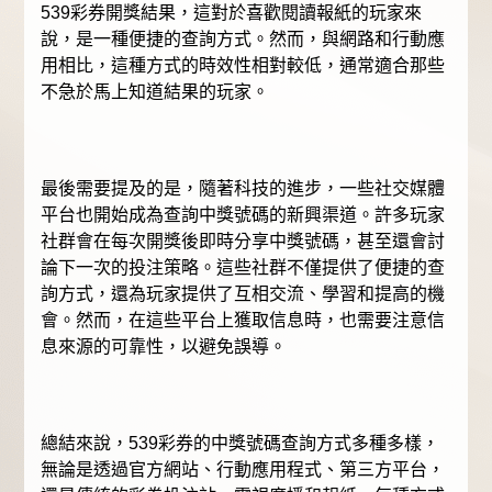
539彩券開獎結果，這對於喜歡閱讀報紙的玩家來
說，是一種便捷的查詢方式。然而，與網路和行動應
用相比，這種方式的時效性相對較低，通常適合那些
不急於馬上知道結果的玩家。
最後需要提及的是，隨著科技的進步，一些社交媒體
平台也開始成為查詢中獎號碼的新興渠道。許多玩家
社群會在每次開獎後即時分享中獎號碼，甚至還會討
論下一次的投注策略。這些社群不僅提供了便捷的查
詢方式，還為玩家提供了互相交流、學習和提高的機
會。然而，在這些平台上獲取信息時，也需要注意信
息來源的可靠性，以避免誤導。
總結來說，539彩券的中獎號碼查詢方式多種多樣，
無論是透過官方網站、行動應用程式、第三方平台，