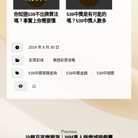
你知道539不出牌算法
539中獎是有可能的
嗎？事實上你需要懂
嗎？539中獎人數多
539不出牌統計才會提
嗎？有什麼539中獎方
高勝率，在539不出牌
法嗎？
賠率高的時候獲！
2024 年 8 月 30 日
彩票彩球
樂透彩票攻略
539中獎號碼查詢
539中獎金額
539中頭獎
11
Previous
沙龍百家樂預測｜WM真人娛樂城遊戲豐