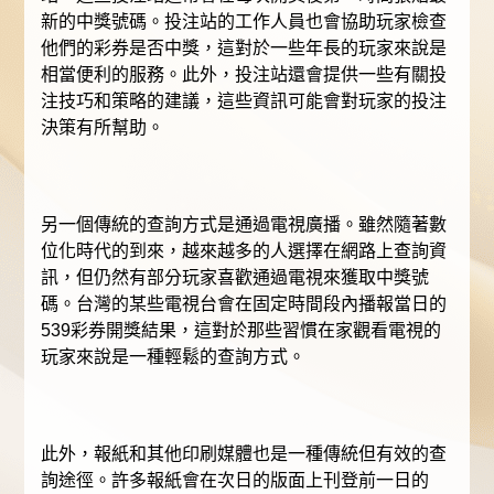
新的中獎號碼。投注站的工作人員也會協助玩家檢查
他們的彩券是否中獎，這對於一些年長的玩家來說是
相當便利的服務。此外，投注站還會提供一些有關投
注技巧和策略的建議，這些資訊可能會對玩家的投注
決策有所幫助。
另一個傳統的查詢方式是通過電視廣播。雖然隨著數
位化時代的到來，越來越多的人選擇在網路上查詢資
訊，但仍然有部分玩家喜歡通過電視來獲取中獎號
碼。台灣的某些電視台會在固定時間段內播報當日的
539彩券開獎結果，這對於那些習慣在家觀看電視的
玩家來說是一種輕鬆的查詢方式。
此外，報紙和其他印刷媒體也是一種傳統但有效的查
詢途徑。許多報紙會在次日的版面上刊登前一日的