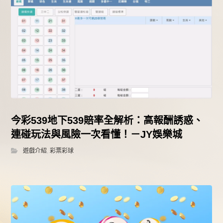
今彩539地下539賠率全解析：高報酬誘惑、
連碰玩法與風險一次看懂！－JY娛樂城
遊戲介紹
,
彩票彩球