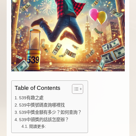
Table of Contents
539有趣之處
539中獎號碼查詢哪裡找
539中獎金額有多少？如何查詢？
539中頭獎的話該怎麼辦？
閱讀更多: