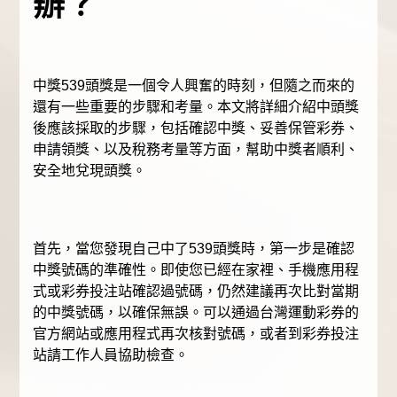
辦？
中獎539頭獎是一個令人興奮的時刻，但隨之而來的
還有一些重要的步驟和考量。本文將詳細介紹中頭獎
後應該採取的步驟，包括確認中獎、妥善保管彩券、
申請領獎、以及稅務考量等方面，幫助中獎者順利、
安全地兌現頭獎。
首先，當您發現自己中了539頭獎時，第一步是確認
中獎號碼的準確性。即使您已經在家裡、手機應用程
式或彩券投注站確認過號碼，仍然建議再次比對當期
的中獎號碼，以確保無誤。可以通過台灣運動彩券的
官方網站或應用程式再次核對號碼，或者到彩券投注
站請工作人員協助檢查。