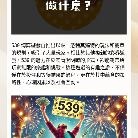
539 博弈遊戲自推出以來，憑藉其獨特的玩法和簡單
的規則，吸引了大量玩家。相比於其他複雜的彩券遊
戲，539 的魅力在於其簡潔明瞭的形式，卻能夠帶給
玩家無限的樂趣和挑戰。這種遊戲的有趣之處，不僅
僅在於投注和等待結果的過程，更在於其中蘊含的策
略性、心理因素以及社會互動。