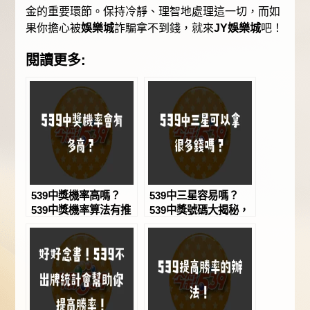
金的重要環節。保持冷靜、理智地處理這一切，而如
果你擔心被
娛樂城
詐騙拿不到錢，就來
JY娛樂城
吧！
閱讀更多:
539中獎機率高嗎？
539中三星容易嗎？
539中獎機率算法有推
539中獎號碼大揭秘，
薦的嗎？539中獎機率
關於539不開的秘密！
ptt的答案是什麼呢？