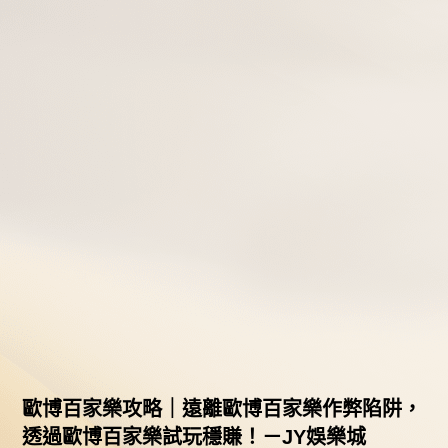
歐博百家樂攻略｜遠離歐博百家樂作弊陷阱，
透過歐博百家樂試玩穩賺！－JY娛樂城