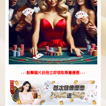
↓↓↓點擊圖片註冊立即領取專屬優惠↓↓↓