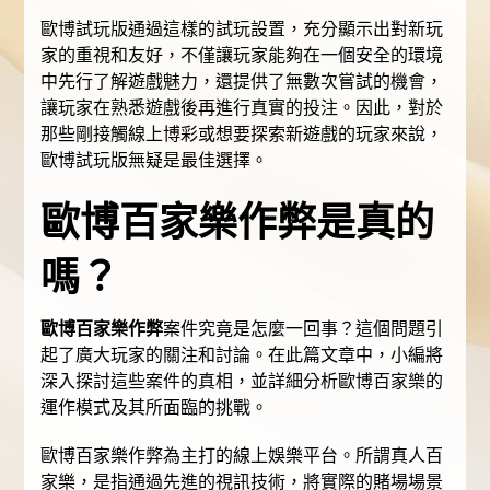
歐博試玩版通過這樣的試玩設置，充分顯示出對新玩
家的重視和友好，不僅讓玩家能夠在一個安全的環境
中先行了解遊戲魅力，還提供了無數次嘗試的機會，
讓玩家在熟悉遊戲後再進行真實的投注。因此，對於
那些剛接觸線上博彩或想要探索新遊戲的玩家來說，
歐博試玩版無疑是最佳選擇。
歐博百家樂作弊是真的
嗎？
歐博百家樂作弊
案件究竟是怎麼一回事？這個問題引
起了廣大玩家的關注和討論。在此篇文章中，小編將
深入探討這些案件的真相，並詳細分析歐博百家樂的
運作模式及其所面臨的挑戰。
歐博百家樂作弊為主打的線上娛樂平台。所謂真人百
家樂，是指通過先進的視訊技術，將實際的賭場場景