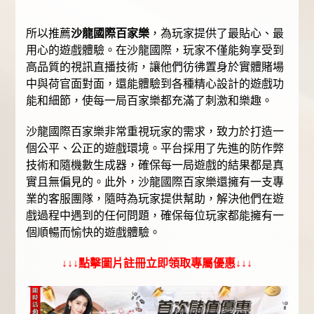
所以推薦
沙龍國際百家樂
，為玩家提供了最貼心、最
用心的遊戲體驗。在沙龍國際，玩家不僅能夠享受到
高品質的視訊直播技術，讓他們彷彿置身於實體賭場
中與荷官面對面，還能體驗到各種精心設計的遊戲功
能和細節，使每一局百家樂都充滿了刺激和樂趣。
沙龍國際百家樂非常重視玩家的需求，致力於打造一
個公平、公正的遊戲環境。平台採用了先進的防作弊
技術和隨機數生成器，確保每一局遊戲的結果都是真
實且無偏見的。此外，沙龍國際百家樂還擁有一支專
業的客服團隊，隨時為玩家提供幫助，解決他們在遊
戲過程中遇到的任何問題，確保每位玩家都能擁有一
個順暢而愉快的遊戲體驗。
↓↓↓點擊圖片註冊立即領取專屬優惠↓↓↓