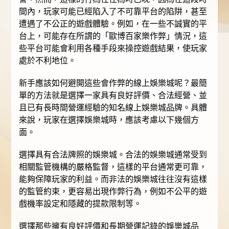
間內，玩家可能已經陷入了不可靠平台的陷阱，甚至
遭遇了不公正的遊戲體驗。例如，在一些不誠實的平
台上，可能存在所謂的「歐博百家樂作弊」情況，這
些平台可能會利用各種手段來操控遊戲結果，使玩家
處於不利地位。
新手應該如何避開這些會作弊的線上娛樂城呢？最簡
單的方法就是選擇一家具有良好評價、合法經營、並
且已有長時間營運經驗的知名線上娛樂城品牌。具體
來說，玩家在選擇娛樂城時，應該考慮以下幾個方
面。
選擇具有合法牌照的娛樂城。合法的娛樂城通常受到
相關監管機構的嚴格監督，這樣的平台通常更可靠，
能夠保障玩家的利益。而非法的娛樂城往往沒有這樣
的監管約束，更容易出現作弊行為，例如不公平的遊
戲機率設定和隱藏的提款限制等。
選擇那些擁有良好評價和長期營運記錄的娛樂城品