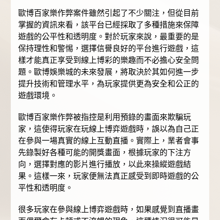
歐博百家樂作弊案件雖然引起了不少關注，但從目前
掌握的資訊來看，該平台已經採取了多種措施來保障
遊戲的公平性和透明度。對於玩家來說，最重要的是
保持理性和警惕，選擇信譽良好的平台進行遊戲，這
樣才能真正享受到線上博彩的樂趣而不必擔心安全問
題。歐博娛樂城的未來發展，將取決於其如何進一步
提升技術和管理水平，為玩家提供更為安全和公正的
遊戲環境。
歐博百家樂作弊被指控是利用預錄的畫面來欺騙玩
家，這使得玩家在玩線上博弈遊戲時，誤以為自己正
在參與一場真實的線上互動直播。實際上，業者會事
先錄製好各種可能的開獎畫面，根據玩家的下注方
向，選擇對應的影片進行播放，以此來操縱遊戲結
果。這樣一來，玩家便無法真正感受到即時遊戲的公
平性和透明度。
很多玩家在參與線上博弈遊戲時，如果感覺到直播畫