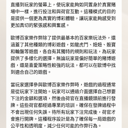
直播到玩家的螢幕上，使玩家能夠如同置身於真實賭
場中一樣，進行投注和與荷官互動。這種模式的目的
是提供一個更為真實的博彩體驗，讓玩家能夠感受到
更加真切的緊張感和興奮感。
歐博百家樂作弊除了提供最基本的百家樂玩法外，還
涵蓋了其他種類的博彩遊戲，如龍虎鬥、妞妞、骰寶
和輪盤等遊戲，各自有其獨特的規則和玩法，為玩家
提供了多樣化的選擇。無論玩家是偏好簡單的賭博遊
戲，還是喜愛策略性較強的玩法，都可以在歐博中找
到適合自己的遊戲。
當玩家選擇參與歐博百家樂作弊時，遊戲的過程通常
是從玩家下注開始。玩家可以通過介面選擇自己想要
下注的金額和選項，然後由荷官在直播鏡頭前進行發
牌。這些荷官都經過專業的培訓，確保在發牌過程中
不會出現任何失誤。待所有玩家下注完成後，荷官才
會進行開牌。這種程序設計是為了確保每一局遊戲的
公平性和透明度，減少任何可能的作弊行為。