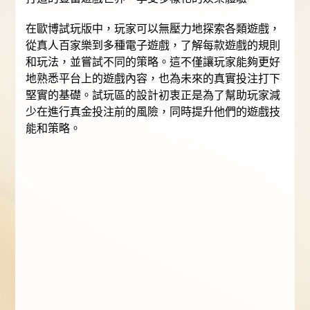
在歐博試玩版中，玩家可以無壓力地探索各類遊戲，
從真人百家樂到多種電子遊戲，了解每款遊戲的規則
和玩法，並嘗試不同的策略。這不僅讓玩家能夠更好
地熟悉平台上的遊戲內容，也為未來的真實投注打下
堅實的基礎。試玩區的設計初衷正是為了幫助玩家減
少在進行真金投注前的風險，同時提升他們的遊戲技
能和策略。