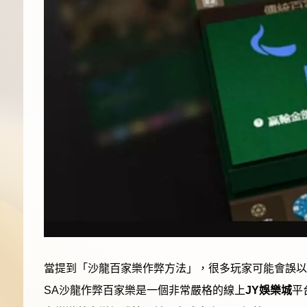
當提到「沙龍百家樂作弊方法」，很多玩家可能會誤以
SA沙龍作弊百家樂是一個非常嚴格的線上
JY娛樂城
平