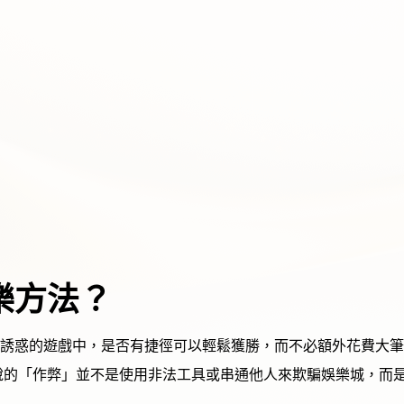
樂方法？
誘惑的遊戲中，是否有捷徑可以輕鬆獲勝，而不必額外花費大筆
說的「作弊」並不是使用非法工具或串通他人來欺騙娛樂城，而