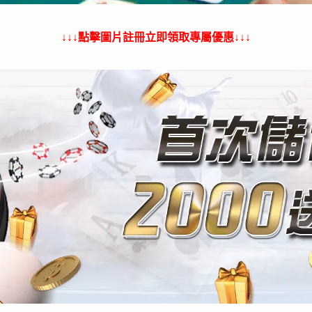
↓↓↓點擊圖片註冊立即領取專屬優惠↓↓↓