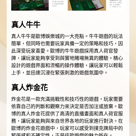
真人牛牛
真人牛牛是歐博娛樂城的一大亮點。牛牛遊戲的玩法
簡單，但同時也需要玩家具備一定的策略和技巧，因
此深受玩家喜愛。歐博的牛牛遊戲採用真人荷官發
牌，讓玩家能夠享受到與實地賭場無異的體驗。精心
設計的遊戲界面和流暢的操作體驗，讓玩家可以輕鬆
上手，並迅速沉浸在緊張刺激的遊戲氛圍中。
真人炸金花
炸金花是一款充滿挑戰性和技巧性的遊戲，玩家需要
依靠自己的判斷和觀察力來決定是否加注或放棄。歐
博的真人炸金花提供了高清的直播畫面和真人荷官服
務，讓玩家能夠與來自世界各地的玩家進行對決。在
歐博的炸金花遊戲中，玩家可以感受到撲克牌局中的
緊張感和不確定性，正是這款遊戲的魅力所在。