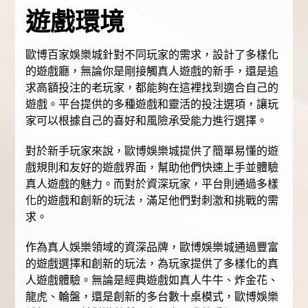
遊戲環境
歐博百家娛樂城針對不同玩家的需求，設計了多樣化
的遊戲廳，無論你是剛接觸真人遊戲的新手，還是追
求高額投注的老玩家，都能夠在這裡找到適合自己的
遊戲。平台提供的多種遊戲和靈活的投注選項，讓玩
家可以根據自己的喜好和風險承受能力進行選擇。
對於新手玩家來說，歐博娛樂城提供了簡單易懂的遊
戲規則和友好的遊戲界面，幫助他們快速上手並體驗
真人遊戲的魅力。而對於資深玩家，平台則通過多樣
化的遊戲和創新的玩法，滿足他們對刺激和挑戰的需
求。
作為真人娛樂領域的資深品牌，歐博娛樂城通過豐富
的遊戲選擇和創新的玩法，為玩家提供了多樣化的真
人遊戲體驗。無論是經典遊戲如真人牛牛、炸金花、
龍虎、輪盤，還是創新的多台數十桌模式，歐博娛樂