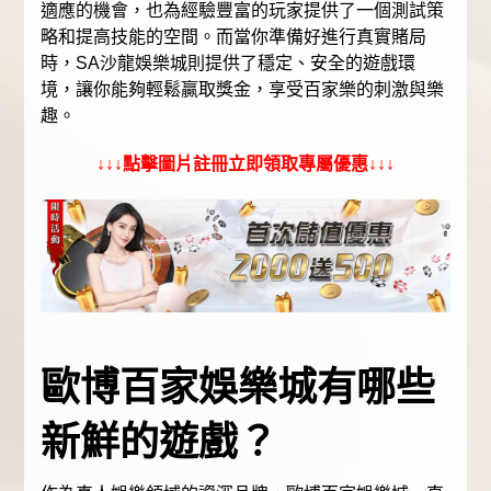
適應的機會，也為經驗豐富的玩家提供了一個測試策
略和提高技能的空間。而當你準備好進行真實賭局
時，SA沙龍娛樂城則提供了穩定、安全的遊戲環
境，讓你能夠輕鬆贏取獎金，享受百家樂的刺激與樂
趣。
↓↓↓點擊圖片註冊立即領取專屬優惠↓↓↓
歐博百家娛樂城有哪些
新鮮的遊戲？