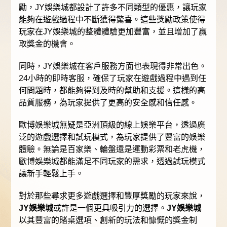
勵，JY娛樂城都設計了許多不同類型的優惠，讓玩家
能夠在遊戲過程中不斷獲得驚喜。這些獎勵政策使得
玩家在JY娛樂城的整體體驗更加豐富，並且增加了贏
取獎金的機會。
同時，JY娛樂城在客戶服務方面也表現得非常出色。
24小時的即時客服，確保了玩家在遊戲過程中遇到任
何問題時，都能夠得到及時的幫助和支援。這樣的高
品質服務，為玩家提供了更高的安全感和信任感。
歐博娛樂城無疑是亞洲頂級的線上娛樂平台，透過廣
泛的遊戲選擇和試玩模式，為玩家提供了豐富的娛樂
體驗。無論是百家樂、輪盤還是運動彩票和老虎機，
歐博娛樂城都能滿足不同玩家的需求，透過試玩模式
讓新手輕鬆上手。
對於那些尋求更多遊戲選擇和豐厚獎勵的玩家來說，
JY娛樂城
或許是一個更具吸引力的選擇。
JY娛樂城
以其豐富的賭桌選項、創新的玩法和慷慨的獎金制