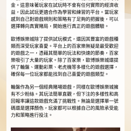
金。這意味著玩家在試玩時不會有任何實際的經濟收
益，因此試玩更適合作為學習和練習的平台。當玩家
感到自己對遊戲規則和策略有了足夠的把握後，可以
選擇轉向真實賭局，開始進行真正的遊戲體驗。
歐博娛樂城除了提供試玩模式，還因其豐富的遊戲種
類而深受玩家喜愛。平台上的百家樂無疑是最受歡迎
的遊戲之一，憑藉其簡單的玩法和快速的節奏，百家
樂吸引了大量的玩家。除了百家樂，歐博娛樂城還提
供了輪盤、運動彩票、老虎機等多樣化的遊戲選擇，
確保每一位玩家都能找到自己喜愛的遊戲類型。
輪盤作為另一個經典賭場遊戲，同樣在歐博娛樂城擁
有不少粉絲。其玩法簡單直觀，但下注的多樣性和高
回報率讓這款遊戲充滿了挑戰性。無論是選擇單一號
碼還是選擇顏色，玩家都可以根據自己的風險承受能
力和策略進行投注。