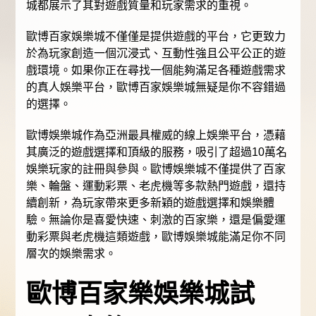
城都展示了其對遊戲質量和玩家需求的重視。
歐博百家娛樂城不僅僅是提供遊戲的平台，它更致力
於為玩家創造一個沉浸式、互動性強且公平公正的遊
戲環境。如果你正在尋找一個能夠滿足各種遊戲需求
的真人娛樂平台，歐博百家娛樂城無疑是你不容錯過
的選擇。
歐博娛樂城作為亞洲最具權威的線上娛樂平台，憑藉
其廣泛的遊戲選擇和頂級的服務，吸引了超過10萬名
娛樂玩家的註冊與參與。歐博娛樂城不僅提供了百家
樂、輪盤、運動彩票、老虎機等多款熱門遊戲，還持
續創新，為玩家帶來更多新穎的遊戲選擇和娛樂體
驗。無論你是喜愛快速、刺激的百家樂，還是偏愛運
動彩票與老虎機這類遊戲，歐博娛樂城能滿足你不同
層次的娛樂需求。
歐博百家樂娛樂城試