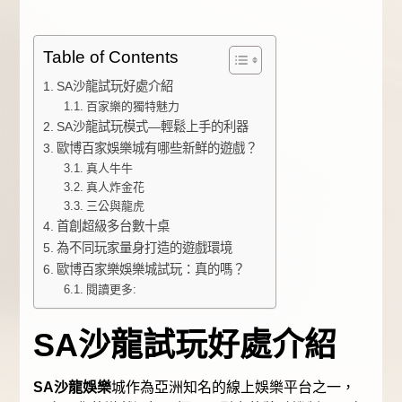
Table of Contents
SA沙龍試玩好處介紹
百家樂的獨特魅力
SA沙龍試玩模式—輕鬆上手的利器
歐博百家娛樂城有哪些新鮮的遊戲？
真人牛牛
真人炸金花
三公與龍虎
首創超級多台數十桌
為不同玩家量身打造的遊戲環境
歐博百家樂娛樂城試玩：真的嗎？
閱讀更多:
SA
沙龍試玩好處介紹
SA沙龍娛樂
城作為亞洲知名的線上娛樂平台之一，