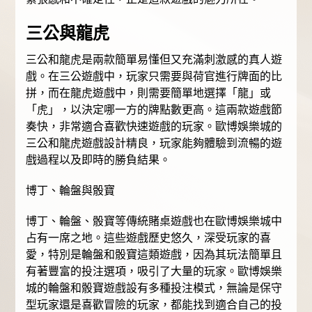
三公與龍虎
三公和龍虎是兩款簡單易懂但又充滿刺激感的真人遊
戲。在三公遊戲中，玩家只需要與荷官進行牌面的比
拼，而在龍虎遊戲中，則需要簡單地選擇「龍」或
「虎」，以決定哪一方的牌點數更高。這兩款遊戲節
奏快，非常適合喜歡快速遊戲的玩家。歐博娛樂城的
三公和龍虎遊戲設計精良，玩家能夠體驗到流暢的遊
戲過程以及即時的勝負結果。
博丁、輪盤與骰寶
博丁、輪盤、骰寶等傳統賭桌遊戲也在歐博娛樂城中
占有一席之地。這些遊戲歷史悠久，深受玩家的喜
愛，特別是輪盤和骰寶這類遊戲，因為其玩法簡單且
有著豐富的投注選項，吸引了大量的玩家。歐博娛樂
城的輪盤和骰寶遊戲設有多種投注模式，無論是保守
型玩家還是喜歡冒險的玩家，都能找到適合自己的投