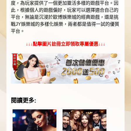
度，為玩家提供了一個更加靈活多樣的遊戲平台。因
此，根據個人的遊戲偏好，玩家可以選擇適合自己的
平台，無論是沉浸於歐博娛樂城的經典遊戲，還是挑
戰JY娛樂城的多樣化娛樂，兩者都是值得一試的優質
平台。
↓↓↓點擊圖片註冊立即領取專屬優惠↓↓↓
閱讀更多: