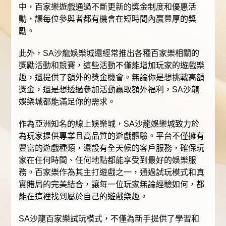
中，百家樂遊戲通過不斷更新的獎金制度和優惠活
動，讓每位參與者都有機會在短時間內贏豐厚的獎
勵。
此外，SA沙龍娛樂城還經常推出各種百家樂相關的
獎勵活動和競賽，這些活動不僅能增加玩家的遊戲樂
趣，還提供了額外的獎金機會。無論你是想挑戰高額
獎金，還是想透過參加活動贏取額外福利，SA沙龍
娛樂城都能滿足你的需求。
作為亞洲知名的線上娛樂城，SA沙龍娛樂城致力於
為玩家提供專業且高品質的遊戲體驗。平台不僅擁有
豐富的遊戲種類，還設有全天候的客戶服務，確保玩
家在任何時間、任何地點都能享受到最好的娛樂服
務。百家樂作為其主打遊戲之一，通過試玩模式和真
實賭局的完美結合，讓每一位玩家無論經驗如何，都
能在這裡找到屬於自己的遊戲樂趣。
SA沙龍百家樂試玩模式，不僅為新手提供了學習和