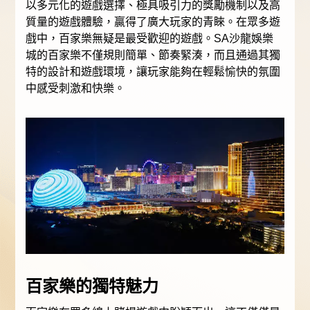
以多元化的遊戲選擇、極具吸引力的獎勵機制以及高
質量的遊戲體驗，贏得了廣大玩家的青睞。在眾多遊
戲中，百家樂無疑是最受歡迎的遊戲。SA沙龍娛樂
城的百家樂不僅規則簡單、節奏緊湊，而且通過其獨
特的設計和遊戲環境，讓玩家能夠在輕鬆愉快的氛圍
中感受刺激和快樂。
百家樂的獨特魅力