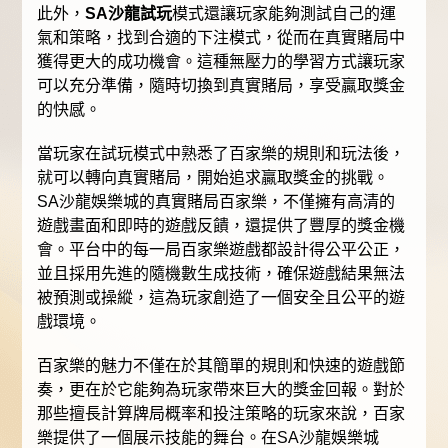
此外，
SA沙龍試玩
模式還讓玩家能夠測試自己的運
氣和策略，找到合適的下注模式，從而在真實賭局中
獲得更大的成功機會。這種無壓力的學習方式讓玩家
可以充分準備，隨時切換到真實賭局，享受贏取獎金
的快感。
當玩家在試玩模式中熟悉了百家樂的規則和玩法後，
就可以轉向真實賭局，開始追求贏取獎金的挑戰。
SA沙龍娛樂城的真實賭局百家樂，不僅擁有高清的
遊戲畫面和即時的遊戲反饋，還提供了豐厚的獎金機
會。平台中的每一局百家樂遊戲都設計得公平公正，
並且採用先進的隨機數生成技術，確保遊戲結果無法
被預測或操縱，這為玩家創造了一個安全且公平的遊
戲環境。
百家樂的魅力不僅在於其簡單的規則和快速的遊戲節
奏，更在於它能夠為玩家帶來巨大的獎金回報。對於
那些擅長計算牌局概率和投注策略的玩家來說，百家
樂提供了一個展示技能的舞台。在SA沙龍娛樂城