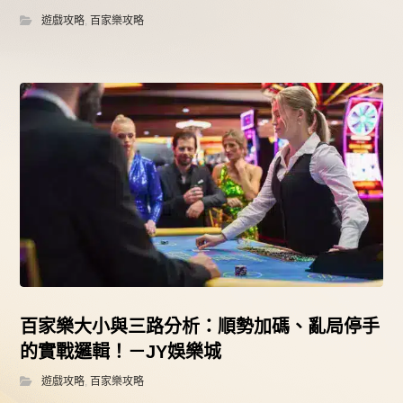
遊戲攻略
,
百家樂攻略
百家樂大小與三路分析：順勢加碼、亂局停手
的實戰邏輯！－JY娛樂城
遊戲攻略
,
百家樂攻略