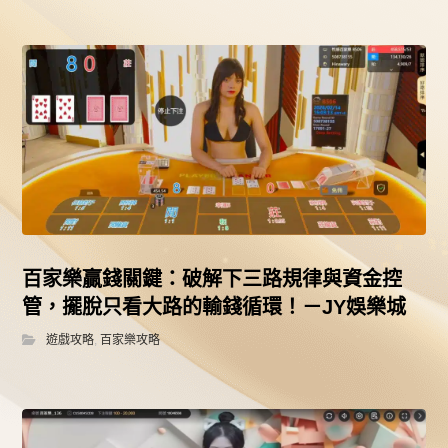
百家樂贏錢關鍵：破解下三路規律與資金控
管，擺脫只看大路的輸錢循環！－JY娛樂城
遊戲攻略
,
百家樂攻略