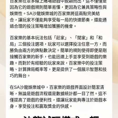
百家樂在眾多線上賭場遊戲中脫穎而出，這不僅僅是
因為它的遊戲規則簡單易懂，更因為它兼具策略性與
娛樂性。SA沙龍娛樂城的百家樂將這兩點完美結
合，讓玩家不僅能夠享受每一局的快速節奏，還能通
過合理的投注策略增加獲勝的機會。
百家樂的基本玩法包括「莊家」、「閒家」和「和
局」三個投注選項，玩家可以選擇投注任意一方，而
勝負由兩方的牌點數決定。簡單的規則使得即便是剛
接觸百家樂的新手，也能迅速上手並享受到遊戲的樂
趣。而對於有經驗的玩家來說，百家樂中的投注策
略、計算牌局概率等，更是提供了一個展示智慧和技
巧的舞台。
在SA沙龍娛樂城中，百家樂的遊戲界面設計簡潔清
晰，無論是遊戲流程還是數據統計都一目了然。這不
僅提高了遊戲的便利性，還讓玩家能夠專注於遊戲本
身，享受投注和贏取獎金的快感。