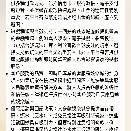
供多種付款方式，包括信用卡、銀行轉帳、電子支付
錢包等，並保證存取款快速處理。出金的穩定性特別
重要，若平台有頻繁拖延或拒絕出金的紀錄，應立刻
避開。
遊戲種類與台號支持：一個好的娛樂城應該提供豐富
的遊戲種類，例如真人娛樂、電子遊戲、彩票投注
（包括台號玩法）等。對於喜歡台號投注的玩家，選
擇支持該玩法的平台尤為重要。此外，平台是否提供
歷史數據查詢和即時開獎資訊，也會影響玩家的遊戲
體驗。
客戶服務的品質：即時且專業的客服是娛樂城的加分
項。如果玩家在投注過程中遇到問題，能快速與客服
人員聯繫並獲得解決方案，將大大提高遊戲的流暢性
和信任感。建議選擇提供24小時客戶服務且反應迅速
的娛樂城。
優惠活動與回饋政策：大多數娛樂城會提供首存優
惠、返水（反水）、或免費投注等吸引新玩家。這些
活動固然具有吸引力，但要特別注意相關條款。例
如，優惠需滿足特定投注流水才可提現的限制，應仔