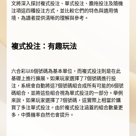
文將深入探討複式投注、單式投注、膽拖投注及隨機
注項這四種投注方式，並比較它們的特色與適用情
境，為讀者提供清晰的理解與參考。
複式投注：有趣玩法
六合彩以6個號碼為基本單位，而複式投注則是在此
基礎上進行擴展。如果玩家選擇了7個號碼進行投
注，系統會自動將這7個號碼組合成所有可能的6個號
碼組合，並將這些組合視為單式投注的一部分。舉例
來說，如果玩家選擇了7個號碼，這實際上相當於購
買了多注單式投注。由於複式投注涵蓋的組合數量更
多，中獎機率自然也會提升。