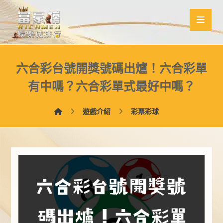
六合彩台號開獎號碼出爐！六合彩單
有中嗎？六合彩單式最好中嗎？
遊戲介紹
彩票彩球