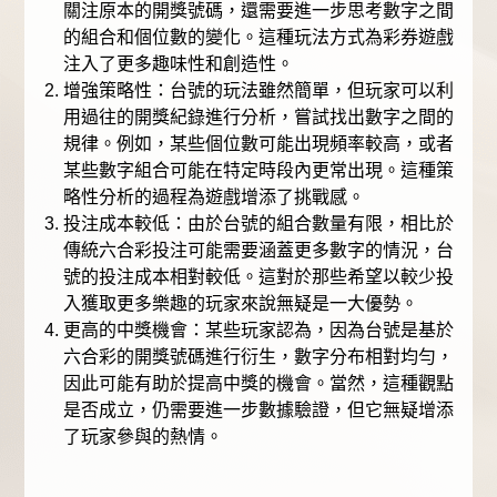
關注原本的開獎號碼，還需要進一步思考數字之間
的組合和個位數的變化。這種玩法方式為彩券遊戲
注入了更多趣味性和創造性。
增強策略性：台號的玩法雖然簡單，但玩家可以利
用過往的開獎紀錄進行分析，嘗試找出數字之間的
規律。例如，某些個位數可能出現頻率較高，或者
某些數字組合可能在特定時段內更常出現。這種策
略性分析的過程為遊戲增添了挑戰感。
投注成本較低：由於台號的組合數量有限，相比於
傳統六合彩投注可能需要涵蓋更多數字的情況，台
號的投注成本相對較低。這對於那些希望以較少投
入獲取更多樂趣的玩家來說無疑是一大優勢。
更高的中獎機會：某些玩家認為，因為台號是基於
六合彩的開獎號碼進行衍生，數字分布相對均勻，
因此可能有助於提高中獎的機會。當然，這種觀點
是否成立，仍需要進一步數據驗證，但它無疑增添
了玩家參與的熱情。