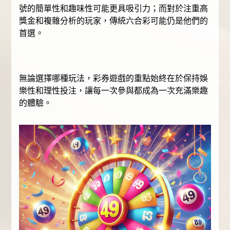
號的簡單性和趣味性可能更具吸引力；而對於注重高
獎金和複雜分析的玩家，傳統六合彩可能仍是他們的
首選。
無論選擇哪種玩法，彩券遊戲的重點始終在於保持娛
樂性和理性投注，讓每一次參與都成為一次充滿樂趣
的體驗。