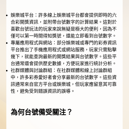
娛樂城平台：許多線上娛樂城平台都會提供即時的六
合彩開獎資訊，並附帶台號數字的計算結果。這對於
喜歡台號玩法的玩家來說無疑是極大的便利，因為不
僅可以第一時間得知獎號，還能立即看到台號數字。
專屬應用程式與網站：部分娛樂城或專門的彩券資訊
平台推出了手機應用程式或網站服務，玩家只需點擊
幾下，就能查詢最新的開獎結果與台號數字。這些平
台通常還會提供歷史數據，方便玩家進行統計分析。
社群媒體與討論群組：在社群媒體和線上討論群組
中，許多彩券愛好者會分享最新的台號數字。這些資
訊通常來自官方平台或娛樂城，但玩家應留意其可靠
性，避免受到錯誤資訊的誤導。
為何台號備受關注？