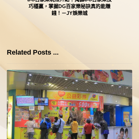
巧穩贏，掌握DG百家樂秘訣真的能賺
錢！－JY娛樂城
Related Posts ...