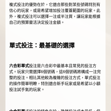
複式投注的優勢在於，它適合那些對某些號碼特別有
信心的玩家，或是希望增加投注覆蓋範圍的玩家。此
外，複式投注可以選擇一注或半注買，讓玩家能根據
自己的預算靈活決定投注金額。
單式投注：最基礎的選擇
六合彩單式
投注是六合彩中最基本且常見的投注方
式。玩家只需選擇6個號碼，這6個號碼將構成一注完
整的投注。相比其他較為複雜的投注方式，單式投注
的操作簡單明瞭，特別適合新手玩家或是希望以小額
投注試手氣的玩家。