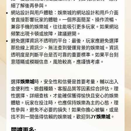
細了解後再參與。
網站設計與用戶體驗：娛樂城的網站設計和用戶介面
會直接影響玩家的體驗。一個界面簡潔、操作流暢、
兼容手機的娛樂城，往往能吸引更多玩家。如果網站
頻繁出現卡頓或故障，建議避開。
避免選擇資訊不透明的平台：最後，玩家應避免選擇
那些線上資訊少、無法查到營運背景的娛樂城。資訊
透明度是判斷平台是否可靠的重要標準。如果平台刻
意隱瞞或模糊信息，風險較高，應謹慎考慮。
選擇
娛樂城
時，安全性和信譽是首要考量，輔以出入
金便利性、遊戲種類、客服品質等因素綜合評估。理
性選擇、詳細查核，才能確保獲得愉快且安心的娛樂
體驗。玩家在投注時，也應保持娛樂為主的心態，理
性參與，避免不必要的損失！如果你擔心被騙，或是
找不到一間值得信賴的娛樂城，歡迎到
JY娛樂城
。
閱讀更多: