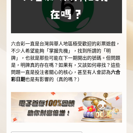
六合彩一直是台灣與華人地區極受歡迎的彩票遊戲，
不少人希望能夠「掌握先機」，找到所謂的「明
牌」，也就是那些可能在下一期開出的號碼。但問題
是，明牌真的存在嗎？如果有，又該如何尋找？這些
問題一直是投注者關心的核心，甚至有人會認為
六合
彩日期
也是有影響的（真的嗎？）