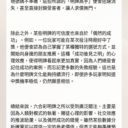
現號碼不準確，這些所謂的「明牌高手」便會迅速消
失，甚至直接封鎖受害者，讓人求償無門。
除此之外，某些明牌的可信度也來自於「偶然的成
功」。例如，一位玩家可能在某次投注時剛好中了
獎，他便會認為自己掌握了某種獨特的選號方式，並
開始向身邊的朋友推薦。這種「成功後見之明」的心
理效應，使得明牌看起來更加真實，因為人們總是會
記住成功的案例，而忘記更多數的失敗經驗。這也是
為什麼明牌文化能夠持續流行，即使許多玩家明知道
中獎機率極低，仍然願意相信。
總結來說，六合彩明牌之所以受到廣泛關注，主要是
因為人類對模式的執著、賭徒心理的影響、社交效應
的推波助瀾，以及偶然成功的錯覺。雖然某些數據分
析確實可以提供一定的參考價值，但真正能夠準確預