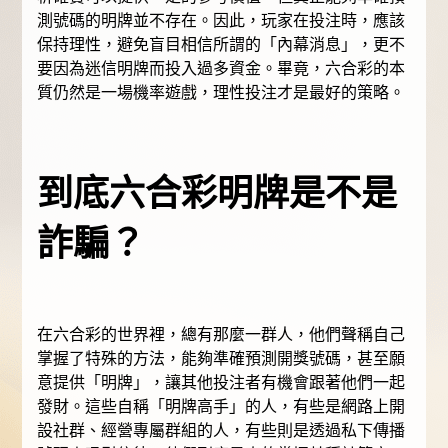
測號碼的明牌並不存在。因此，玩家在投注時，應該
保持理性，避免盲目相信所謂的「內幕消息」，更不
要因為迷信明牌而投入過多資金。畢竟，六合彩的本
質仍然是一場機率遊戲，理性投注才是最好的策略。
到底六合彩明牌是不是
詐騙？
在六合彩的世界裡，總有那麼一群人，他們聲稱自己
掌握了特殊的方法，能夠準確預測開獎號碼，甚至願
意提供「明牌」，讓其他投注者有機會跟著他們一起
發財。這些自稱「明牌高手」的人，有些是網路上開
設社群、經營專屬群組的人，有些則是透過私下傳播