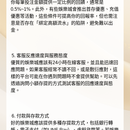
你每筆投注金額提供一定比例的回饋，通常是
0.5%~1%。此外，有些娛樂城會推出首存優惠、充值
優惠等活動，這些條件可提高你的回報率，但也需注
意是否存在「綁定高額流水」的陷阱，避免難以出
金。
客服反應速度與服務態度
優質的娛樂城應該有24小時在線客服，並且能迅速回
應問題。如果客服經常不讀不回，或是敷衍應對，這
樣的平台可能在你遇到問題時不會提供幫助。可以先
透過詢問小額存提的方式測試客服的回應速度與態
度。
付款與存款方式
好的娛樂城應該提供多種存提款方式，包括銀行轉
帳、電子支付（如LINE Pay）、虛擬貨幣等。若娛樂