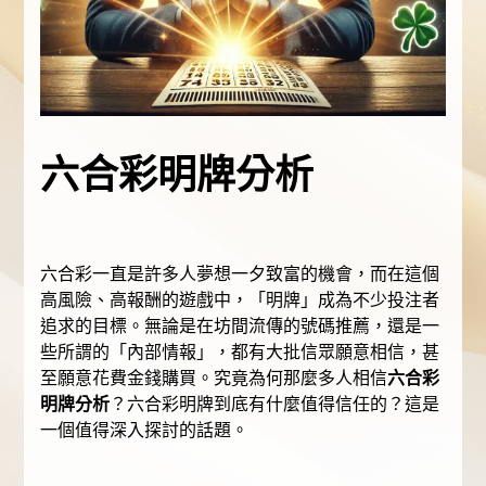
六合彩明牌分析
六合彩一直是許多人夢想一夕致富的機會，而在這個
高風險、高報酬的遊戲中，「明牌」成為不少投注者
追求的目標。無論是在坊間流傳的號碼推薦，還是一
些所謂的「內部情報」，都有大批信眾願意相信，甚
至願意花費金錢購買。究竟為何那麼多人相信
六合彩
明牌分析
？六合彩明牌到底有什麼值得信任的？這是
一個值得深入探討的話題。