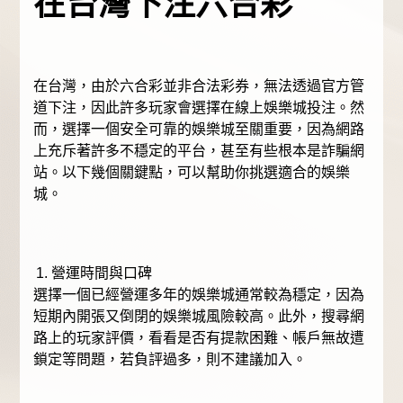
在台灣下注六合彩
在台灣，由於六合彩並非合法彩券，無法透過官方管
道下注，因此許多玩家會選擇在線上娛樂城投注。然
而，選擇一個安全可靠的娛樂城至關重要，因為網路
上充斥著許多不穩定的平台，甚至有些根本是詐騙網
站。以下幾個關鍵點，可以幫助你挑選適合的娛樂
城。
營運時間與口碑
選擇一個已經營運多年的娛樂城通常較為穩定，因為
短期內開張又倒閉的娛樂城風險較高。此外，搜尋網
路上的玩家評價，看看是否有提款困難、帳戶無故遭
鎖定等問題，若負評過多，則不建議加入。