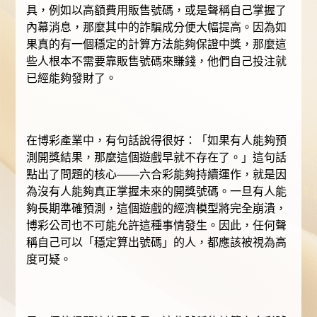
具，例如以高額費用販售號碼，或是聲稱自己掌握了
內幕消息，那麼其中的詐騙成分便大幅提高。因為如
果真的有一個穩定的計算方法能夠保證中獎，那麼這
些人根本不需要靠販售號碼來賺錢，他們自己投注就
已經能夠發財了。
在博彩產業中，有句話說得很好：「如果有人能夠預
測開獎結果，那麼這個遊戲早就不存在了。」這句話
點出了問題的核心——六合彩能夠持續運作，就是因
為沒有人能夠真正掌握未來的開獎號碼。一旦有人能
夠長期準確預測，這個遊戲的經濟模型將完全崩潰，
博彩公司也不可能允許這種事情發生。因此，任何聲
稱自己可以「穩定算出號碼」的人，都應該被視為高
度可疑。