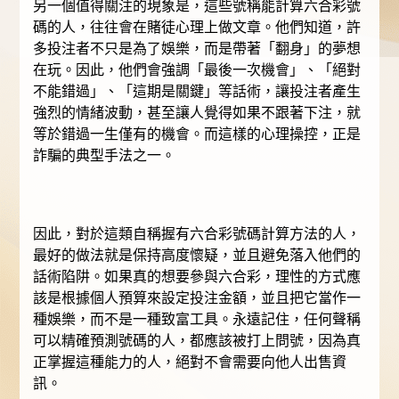
另一個值得關注的現象是，這些號稱能計算六合彩號
碼的人，往往會在賭徒心理上做文章。他們知道，許
多投注者不只是為了娛樂，而是帶著「翻身」的夢想
在玩。因此，他們會強調「最後一次機會」、「絕對
不能錯過」、「這期是關鍵」等話術，讓投注者產生
強烈的情緒波動，甚至讓人覺得如果不跟著下注，就
等於錯過一生僅有的機會。而這樣的心理操控，正是
詐騙的典型手法之一。
因此，對於這類自稱握有六合彩號碼計算方法的人，
最好的做法就是保持高度懷疑，並且避免落入他們的
話術陷阱。如果真的想要參與六合彩，理性的方式應
該是根據個人預算來設定投注金額，並且把它當作一
種娛樂，而不是一種致富工具。永遠記住，任何聲稱
可以精確預測號碼的人，都應該被打上問號，因為真
正掌握這種能力的人，絕對不會需要向他人出售資
訊。