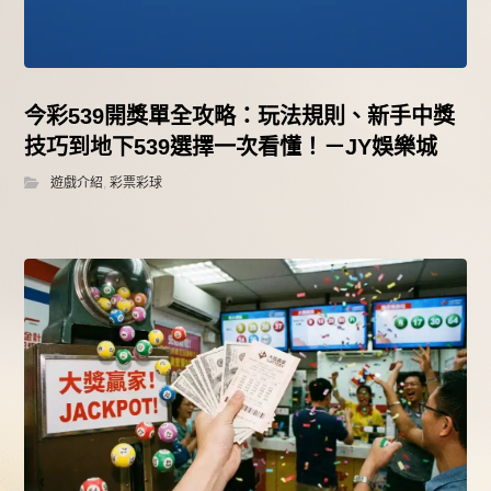
今彩539開獎單全攻略：玩法規則、新手中獎
技巧到地下539選擇一次看懂！－JY娛樂城
遊戲介紹
,
彩票彩球