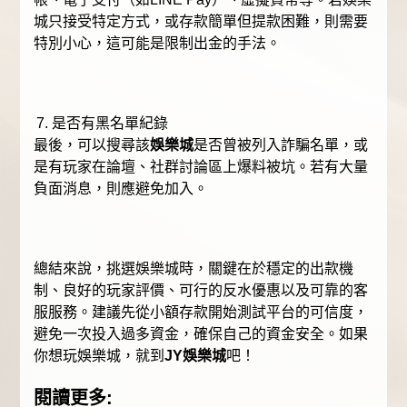
城只接受特定方式，或存款簡單但提款困難，則需要
特別小心，這可能是限制出金的手法。
是否有黑名單紀錄
最後，可以搜尋該
娛樂城
是否曾被列入詐騙名單，或
是有玩家在論壇、社群討論區上爆料被坑。若有大量
負面消息，則應避免加入。
總結來說，挑選娛樂城時，關鍵在於穩定的出款機
制、良好的玩家評價、可行的反水優惠以及可靠的客
服服務。建議先從小額存款開始測試平台的可信度，
避免一次投入過多資金，確保自己的資金安全。如果
你想玩娛樂城，就到
JY娛樂城
吧！
閱讀更多: