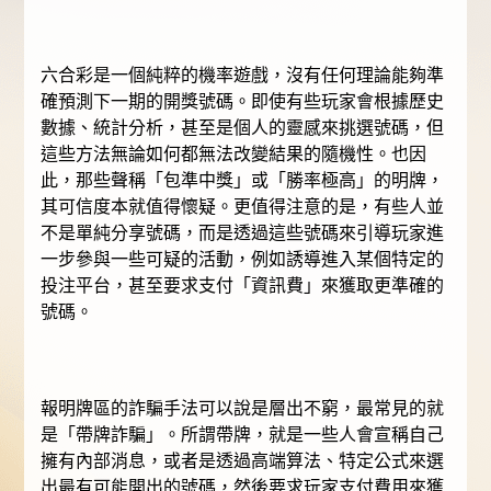
六合彩是一個純粹的機率遊戲，沒有任何理論能夠準
確預測下一期的開獎號碼。即使有些玩家會根據歷史
數據、統計分析，甚至是個人的靈感來挑選號碼，但
這些方法無論如何都無法改變結果的隨機性。也因
此，那些聲稱「包準中獎」或「勝率極高」的明牌，
其可信度本就值得懷疑。更值得注意的是，有些人並
不是單純分享號碼，而是透過這些號碼來引導玩家進
一步參與一些可疑的活動，例如誘導進入某個特定的
投注平台，甚至要求支付「資訊費」來獲取更準確的
號碼。
報明牌區的詐騙手法可以說是層出不窮，最常見的就
是「帶牌詐騙」。所謂帶牌，就是一些人會宣稱自己
擁有內部消息，或者是透過高端算法、特定公式來選
出最有可能開出的號碼，然後要求玩家支付費用來獲