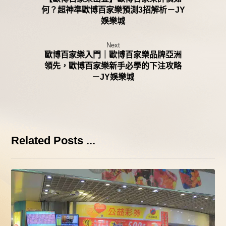
何？超神準歐博百家樂預測3招解析－JY
娛樂城
Next
歐博百家樂入門｜歐博百家樂品牌亞洲
領先，歐博百家樂新手必學的下注攻略
－JY娛樂城
Related Posts ...