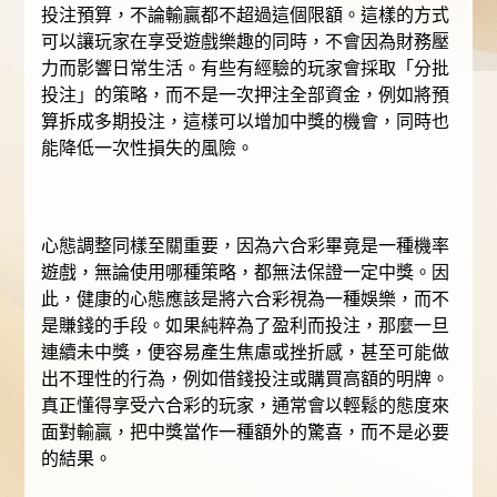
投注預算，不論輸贏都不超過這個限額。這樣的方式
可以讓玩家在享受遊戲樂趣的同時，不會因為財務壓
力而影響日常生活。有些有經驗的玩家會採取「分批
投注」的策略，而不是一次押注全部資金，例如將預
算拆成多期投注，這樣可以增加中獎的機會，同時也
能降低一次性損失的風險。
心態調整同樣至關重要，因為六合彩畢竟是一種機率
遊戲，無論使用哪種策略，都無法保證一定中獎。因
此，健康的心態應該是將六合彩視為一種娛樂，而不
是賺錢的手段。如果純粹為了盈利而投注，那麼一旦
連續未中獎，便容易產生焦慮或挫折感，甚至可能做
出不理性的行為，例如借錢投注或購買高額的明牌。
真正懂得享受六合彩的玩家，通常會以輕鬆的態度來
面對輸贏，把中獎當作一種額外的驚喜，而不是必要
的結果。