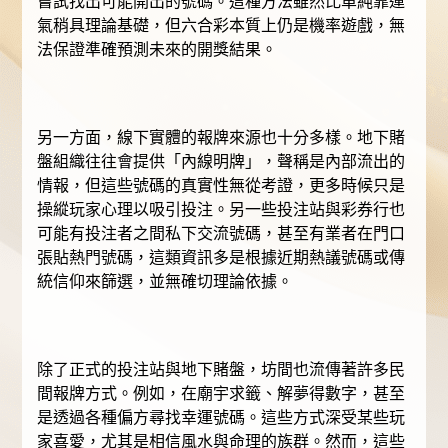
嘗試找出可能開出的號碼。這種方法雖然比單純靠運
氣稍具理論基礎，但六合彩本質上仍是機率遊戲，無
法保證準確預測未來的開獎結果。
另一方面，線下實體的報牌來源也十分多樣。地下賭
盤組織往往會提供「內線明牌」，聲稱是內部流出的
情報，但這些號碼的真實性無從考證，更多時候只是
操縱玩家心理以吸引投注。另一些投注站與彩券行也
可能有投注者之間私下交流號碼，甚至有業者在門口
張貼熱門號碼，這類資訊多是根據近期熱議號碼或傳
統信仰來篩選，並無確切理論依據。
除了正式的投注站與地下賭盤，坊間也流傳著許多民
間報牌方式。例如，在廟宇求籤、解夢得數字，甚至
是透過各種偏方尋找幸運號碼。這些方式深受某些玩
家喜愛，尤其是相信風水與命理的族群。然而，這些