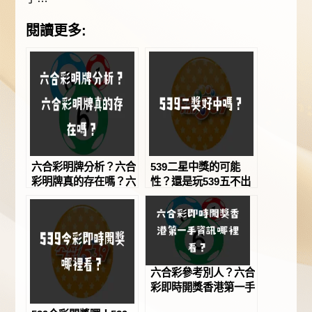
閱讀更多:
六合彩明牌分析？六合
539二星中獎的可能
彩明牌真的存在嗎？六
性？還是玩539五不出
合彩日期也有影響？
比較好？今彩539到底
好不好玩？
六合彩參考別人？六合
彩即時開獎香港第一手
資訊哪裡看？六合彩參