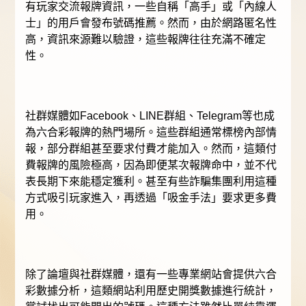
有玩家交流報牌資訊，一些自稱「高手」或「內線人
士」的用戶會發布號碼推薦。然而，由於網路匿名性
高，資訊來源難以驗證，這些報牌往往充滿不確定
性。
社群媒體如Facebook、LINE群組、Telegram等也成
為六合彩報牌的熱門場所。這些群組通常標榜內部情
報，部分群組甚至要求付費才能加入。然而，這類付
費報牌的風險極高，因為即便某次報牌命中，並不代
表長期下來能穩定獲利。甚至有些詐騙集團利用這種
方式吸引玩家進入，再透過「吸金手法」要求更多費
用。
除了論壇與社群媒體，還有一些專業網站會提供六合
彩數據分析，這類網站利用歷史開獎數據進行統計，