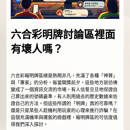
六合彩明牌討論區裡面
有壞人嗎？
六合彩報明牌區總是熱鬧非凡，充滿了各種「神算」
與「專家」的分析，每當開獎前夕，這些地方就彷彿
變成了一個資訊交流的市場，有人信誓旦旦地保證自
己算出來的號碼最準，有人則用過去的歷史數據來佐
證自己的方法。但這些所謂的「明牌」真的可靠嗎？
還是只是某些人趁機利用玩家的心理來進行詐騙？在
這個充滿機率與運氣的遊戲裡，報明牌區的可信度值
得我們深入探討。