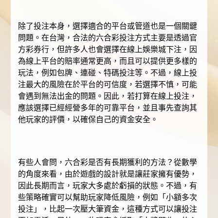
除了投注本身，選擇適合的平台或管道也是一個關鍵
問題。在台灣，合法的六合彩投注方式主要是透過官
方彩券行，但許多人也會選擇在線上娛樂城下注，因
為線上平台的賠率通常更高，而且可以提供更多樣的
玩法，例如包牌、連碰、特碼投注等。不過，線上投
注最大的風險在於平台的可信度，若選擇不慎，可能
會遇到無法出金的問題。因此，若打算在線上投注，
應該選擇已經經營多年的可靠平台，並且事先查詢其
他玩家的評價，以確保自己的資金安全。
有些人會問，六合彩是否有長期獲利的方法？從數學
的角度來看，由於遊戲的設計就是讓莊家擁有優勢，
因此長期而言，玩家大多處於虧損的狀態。不過，有
些策略確實可以幫助玩家降低風險，例如「小額多次
投注」，比起一次壓大筆資金，這種方式可以讓投注