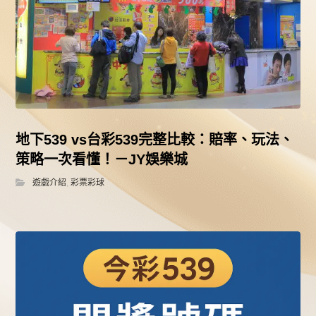
地下539 vs台彩539完整比較：賠率、玩法、
策略一次看懂！－JY娛樂城
遊戲介紹
,
彩票彩球