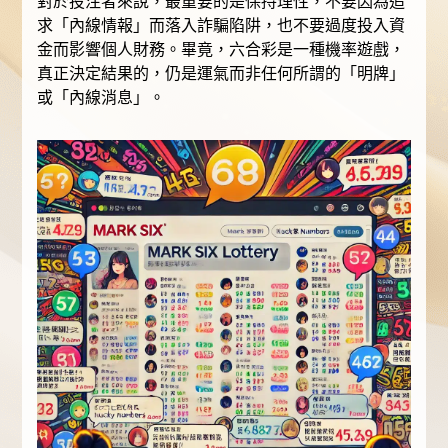
對於投注者來說，最重要的是保持理性，不要因為追
求「內線情報」而落入詐騙陷阱，也不要過度投入資
金而影響個人財務。畢竟，六合彩是一種機率遊戲，
真正決定結果的，仍是運氣而非任何所謂的「明牌」
或「內線消息」。