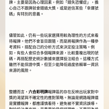
牌，主要是因為心理因素，例如「錯失恐懼症」，擔
心自己不跟牌就會錯過大獎，或是迷信某些「幸運號
碼」有特別的意義。
儘管如此，仍有一些玩家選擇用較為理性的方式來看
待報牌。他們不會盲目跟隨，而是將報牌作為一種參
考資料，搭配自己的分析方式來決定投注策略。例
如，有些人會綜合多個報牌來源，比較重複出現的號
碼，再搭配歷史統計數據來選擇投注組合。這種方式
雖然不能保證中獎，但至少能降低過度依賴單一資訊
來源的風險。
整體而言，
六合彩明牌
報牌區的存在反映出玩家對中
獎的渴望與不確定性的應對策略。無論是網路報牌還
是實體報牌，都應謹慎看待，避免被不實資訊誤導。